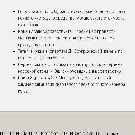
Есть к вам вопрос !
Здравствуйте!Нужен анализ состава
пенного чистящего средства. Можно узнать стоимость,
сколько по ...
Роман Иванов
Здравствуйте. Просим Вас провести
анализ нашего теплоносителя с карбоксилатными
присадками на соо...
Татьяна
Нужна экспертиза ДНК супружеской измены по
пятнам на нижнем белье
Сергей
Нужна экспертиза на конструкторские чертежи
насосной станции. Ошибки очевидные и все известны.
Павел
Здравствуйте. Мне нужно сделать полный
химический анализ кварцевого песка (с одного карьера
из ра...
ЦЕНТР ИНЖЕНЕРНЫХ ЭКСПЕРТИЗ © 2026. Все права