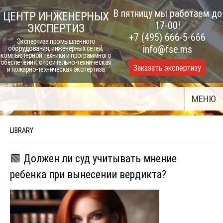
Skip
В пятницу мы работаем до
ЦЕНТР ИНЖЕНЕРНЫХ
to
17-00!
ЭКСПЕРТИЗ
content
+7 (495) 666-5-666
Экспертиза промышленного
info@fse.ms
оборудования, инженерных сетей,
компьютерной техники и программного
обеспечения, строительно-техническая
Заказать экспертизу
и пожарно-техническая экспертиза
МЕНЮ
LIBRARY
🟩 Должен ли суд учитывать мнение
ребенка при вынесении вердикта?