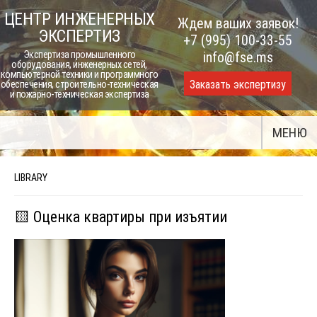
Skip
ЦЕНТР ИНЖЕНЕРНЫХ
Ждем ваших заявок!
to
ЭКСПЕРТИЗ
+7 (995) 100-33-55
content
Экспертиза промышленного
info@fse.ms
оборудования, инженерных сетей,
компьютерной техники и программного
Заказать экспертизу
обеспечения, строительно-техническая
и пожарно-техническая экспертиза
МЕНЮ
LIBRARY
🟨 Оценка квартиры при изъятии