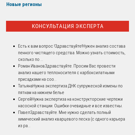
Новые регионы
КОНСУЛЬТАЦИЯ ЭКСПЕРТА
Есть к вам вопрос !
Здравствуйте!Нужен анализ состава
пенного чистящего средства. Можно узнать стоимость,
сколько по ...
Роман Иванов
Здравствуйте. Просим Вас провести
анализ нашего теплоносителя с карбоксилатными
присадками на соо...
Татьяна
Нужна экспертиза ДНК супружеской измены по
пятнам на нижнем белье
Сергей
Нужна экспертиза на конструкторские чертежи
насосной станции. Ошибки очевидные и все известны.
Павел
Здравствуйте. Мне нужно сделать полный
химический анализ кварцевого песка (с одного карьера
из ра...