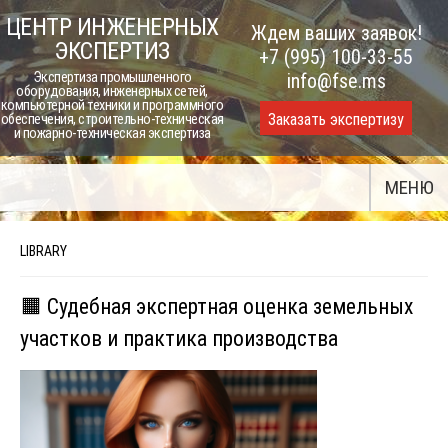
Skip
ЦЕНТР ИНЖЕНЕРНЫХ
Ждем ваших заявок!
to
ЭКСПЕРТИЗ
+7 (995) 100-33-55
content
Экспертиза промышленного
info@fse.ms
оборудования, инженерных сетей,
компьютерной техники и программного
Заказать экспертизу
обеспечения, строительно-техническая
и пожарно-техническая экспертиза
МЕНЮ
LIBRARY
🟧 Судебная экспертная оценка земельных
участков и практика производства