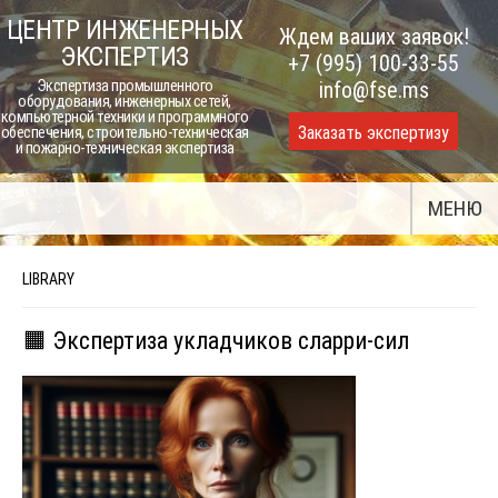
Skip
ЦЕНТР ИНЖЕНЕРНЫХ
Ждем ваших заявок!
to
ЭКСПЕРТИЗ
+7 (995) 100-33-55
content
Экспертиза промышленного
info@fse.ms
оборудования, инженерных сетей,
компьютерной техники и программного
Заказать экспертизу
обеспечения, строительно-техническая
и пожарно-техническая экспертиза
МЕНЮ
LIBRARY
🟧 Экспертиза укладчиков сларри-сил