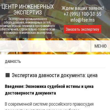
Skip
ЦЕНТР ИНЖЕНЕРНЫХ
Ждем ваших заявок!
to
ЭКСПЕРТИЗ
+7 (995) 100-33-55
content
Экспертиза промышленного
info@fse.ms
оборудования, инженерных сетей,
компьютерной техники и программного
Заказать экспертизу
обеспечения, строительно-техническая
и пожарно-техническая экспертиза
МЕНЮ
ДАВНОСТЬ
🟧 Экспертиза давности документа: цена
Введение: Экономика судебной истины и цена
достоверности документа
В современной системе российского правосудия