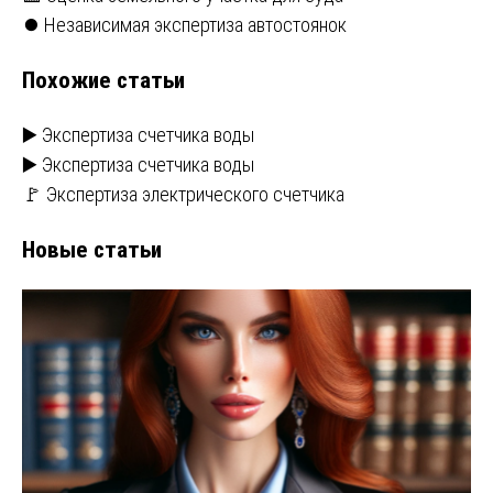
Навигация
⏺️ Независимая экспертиза автостоянок
по
Похожие статьи
записям
▶️ Экспертиза счетчика воды
▶️ Экспертиза счетчика воды
🚩 Экспертиза электрического счетчика
Новые статьи