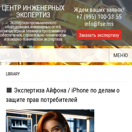
Skip
ЦЕНТР ИНЖЕНЕРНЫХ
Ждем ваших заявок!
to
ЭКСПЕРТИЗ
+7 (995) 100-33-55
content
Экспертиза промышленного
info@fse.ms
оборудования, инженерных сетей,
компьютерной техники и программного
Заказать экспертизу
обеспечения, строительно-техническая
и пожарно-техническая экспертиза
МЕНЮ
LIBRARY
🟧 Экспертиза Айфона / iPhone по делам о
защите прав потребителей