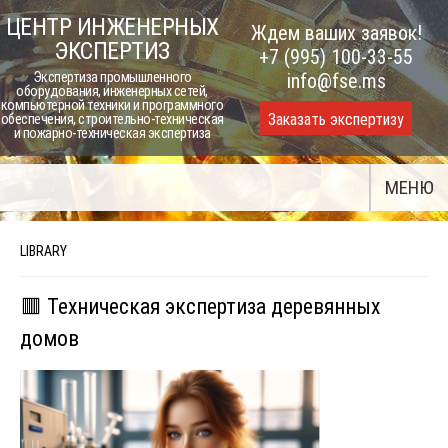
Skip
ЦЕНТР ИНЖЕНЕРНЫХ
Ждем ваших заявок!
to
ЭКСПЕРТИЗ
+7 (995) 100-33-55
content
Экспертиза промышленного
info@fse.ms
оборудования, инженерных сетей,
компьютерной техники и программного
Заказать экспертизу
обеспечения, строительно-техническая
и пожарно-техническая экспертиза
МЕНЮ
LIBRARY
🟥 Техническая экспертиза деревянных
домов