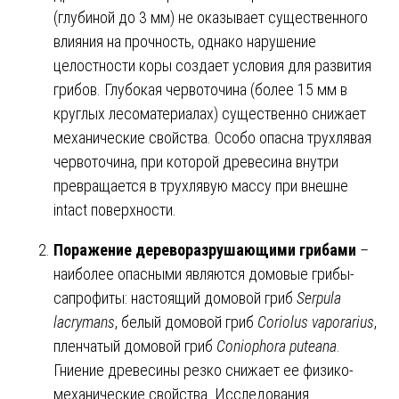
(глубиной до 3 мм) не оказывает существенного
влияния на прочность, однако нарушение
целостности коры создает условия для развития
грибов. Глубокая червоточина (более 15 мм в
круглых лесоматериалах) существенно снижает
механические свойства. Особо опасна трухлявая
червоточина, при которой древесина внутри
превращается в трухлявую массу при внешне
intact поверхности.
Поражение дереворазрушающими грибами
–
наиболее опасными являются домовые грибы-
сапрофиты: настоящий домовой гриб
Serpula
lacrymans
, белый домовой гриб
Coriolus vaporarius
,
пленчатый домовой гриб
Coniophora puteana
.
Гниение древесины резко снижает ее физико-
механические свойства. Исследования