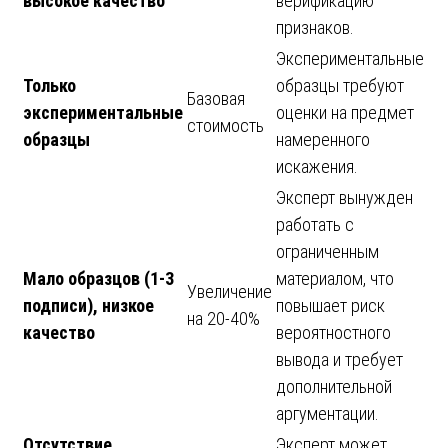
высокое качество
верификацию
признаков.
Экспериментальные
Только
образцы требуют
Базовая
экспериментальные
оценки на предмет
стоимость
образцы
намеренного
искажения.
Эксперт вынужден
работать с
ограниченным
Мало образцов (1-3
материалом, что
Увеличение
подписи), низкое
повышает риск
на 20-40%
качество
вероятностного
вывода и требует
дополнительной
аргументации.
Отсутствие
Эксперт может