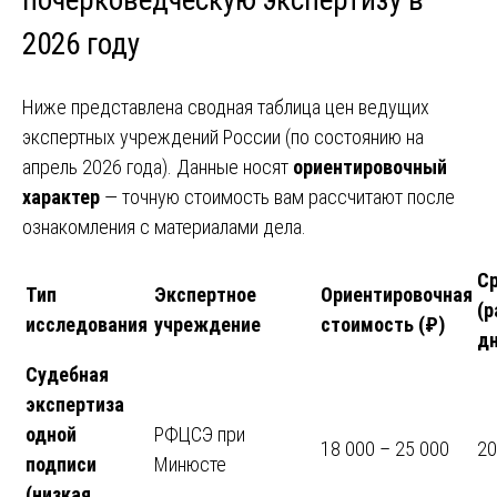
почерковедческую экспертизу в
2026 году
Ниже представлена сводная таблица цен ведущих
экспертных учреждений России (по состоянию на
апрель 2026 года). Данные носят
ориентировочный
характер
— точную стоимость вам рассчитают после
ознакомления с материалами дела.
С
Тип
Экспертное
Ориентировочная
(р
исследования
учреждение
стоимость (₽)
дн
Судебная
экспертиза
одной
РФЦСЭ при
18 000 – 25 000
20
подписи
Минюсте
(низкая