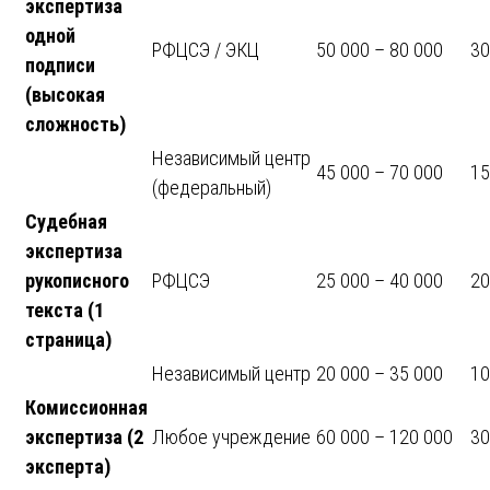
экспертиза
одной
РФЦСЭ / ЭКЦ
50 000 – 80 000
30
подписи
(высокая
сложность)
Независимый центр
45 000 – 70 000
15
(федеральный)
Судебная
экспертиза
рукописного
РФЦСЭ
25 000 – 40 000
20
текста (1
страница)
Независимый центр
20 000 – 35 000
10
Комиссионная
экспертиза (2
Любое учреждение
60 000 – 120 000
30
эксперта)