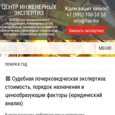
Skip
ЦЕНТР ИНЖЕНЕРНЫХ
Ждем ваших заявок!
to
ЭКСПЕРТИЗ
+7 (995) 100-33-55
content
Экспертиза промышленного
info@fse.ms
оборудования, инженерных сетей,
компьютерной техники и программного
Заказать экспертизу
обеспечения, строительно-техническая
и пожарно-техническая экспертиза
МЕНЮ
ПОЧЕРК И ТЭД
🟥 Судебная почерковедческая экспертиза:
стоимость, порядок назначения и
ценообразующие факторы (юридический
анализ)
В гражданском, арбитражном и уголовном