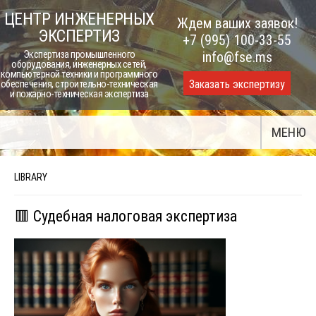
Skip
ЦЕНТР ИНЖЕНЕРНЫХ
Ждем ваших заявок!
to
ЭКСПЕРТИЗ
+7 (995) 100-33-55
content
Экспертиза промышленного
info@fse.ms
оборудования, инженерных сетей,
компьютерной техники и программного
Заказать экспертизу
обеспечения, строительно-техническая
и пожарно-техническая экспертиза
МЕНЮ
LIBRARY
🟥 Судебная налоговая экспертиза