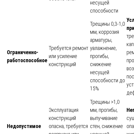
несущей
способности
Ус
Трещины 0,3-1,0
пр
мм, коррозия
тре
арматуры,
кап
Требуется ремонт
увлажнение,
Ограниченно-
рем
или усиление
прогибы,
работоспособное
пр
конструкций
снижение
во
несущей
по
способности до
уст
15%
де
Трещины >1,0
Эксплуатация
мм, прогибы,
Не
конструкций
выпучивание
су
Недопустимое
опасна, требуется
стен, снижение
опа