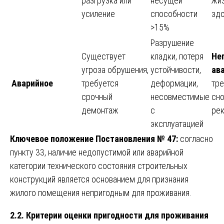
разгрузка или
несущей
жиз
усиление
способности
зд
>15%
Разрушение
Существует
кладки, потеря
Не
угроза обрушения,
устойчивости,
ав
Аварийное
требуется
деформации,
тре
срочный
несовместимые
сно
демонтаж
с
ре
эксплуатацией
Ключевое положение Постановления № 47:
согласно
пункту 33, наличие недопустимой или аварийной
категории технического состояния строительных
конструкций является основанием для признания
жилого помещения непригодным для проживания.
2.2. Критерии оценки пригодности для проживания