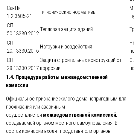
СанПиН
М
Гигиенические нормативы
1.2.3685-21
ш
СП
Тепловая защита зданий
Т
50.13330.2012
СП
Н
Нагрузки и воздействия
20.13330.2016
п
СП
Защита строительных конструкций от
О
28.13330.2017
коррозии
п
1.4. Процедура работы межведомственной
комиссии
Официальное признание жилого дома непригодным для
проживания или аварийным
осуществляется
межведомственной комиссией
,
создаваемой органом местного самоуправления. В
состав комиссии входят представители органов