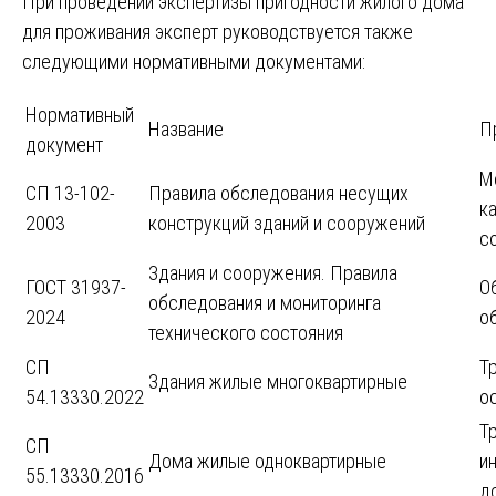
При проведении экспертизы пригодности жилого дома
для проживания эксперт руководствуется также
следующими нормативными документами:
Нормативный
Название
П
документ
М
СП 13-102-
Правила обследования несущих
к
2003
конструкций зданий и сооружений
с
Здания и сооружения. Правила
ГОСТ 31937-
О
обследования и мониторинга
2024
о
технического состояния
СП
Т
Здания жилые многоквартирные
54.13330.2022
о
Т
СП
Дома жилые одноквартирные
и
55.13330.2016
д