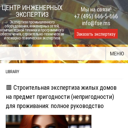
Skip
ЦЕНТР ИНЖЕНЕРНЫХ
Мы на связи!
to
ЭКСПЕРТИЗ
+7 (495) 666-5-666
content
Экспертиза промышленного
info@fse.ms
оборудования, инженерных сетей,
компьютерной техники и программного
Заказать экспертизу
обеспечения, строительно-техническая
и пожарно-техническая экспертиза
МЕНЮ
LIBRARY
🟥 Строительная экспертиза жилых домов
на предмет пригодности (непригодности)
для проживания: полное руководство