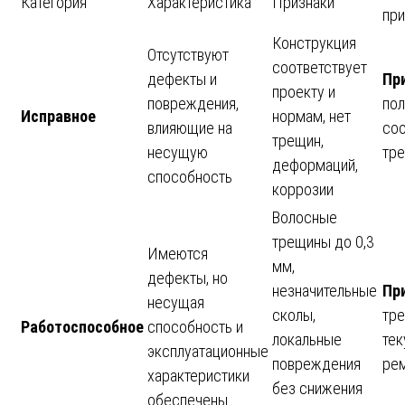
Категория
Характеристика
Признаки
при
Конструкция
Отсутствуют
соответствует
дефекты и
Пр
проекту и
повреждения,
по
Исправное
нормам, нет
влияющие на
соо
трещин,
несущую
тр
деформаций,
способность
коррозии
Волосные
трещины до 0,3
Имеются
мм,
дефекты, но
незначительные
Пр
несущая
сколы,
тре
Работоспособное
способность и
локальные
те
эксплуатационные
повреждения
ре
характеристики
без снижения
обеспечены