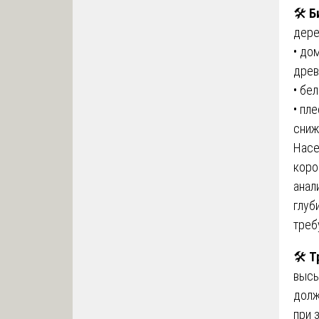
🛠️
Б
дере
• до
древ
• бе
• пл
сниж
Насе
коро
анал
глуб
треб
🛠️
Т
высы
долж
при 