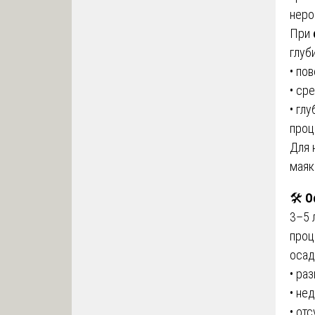
неро
При
глуб
• по
• ср
• гл
проц
Для 
маяк
🛠️
О
3–5 
проц
осад
• ра
• не
• от