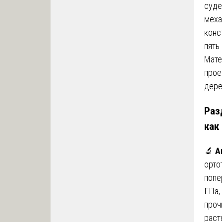
суде
меха
конс
пять
Мате
прое
дере
Раз
как
🔬
А
орто
попе
ГПа,
проч
раст