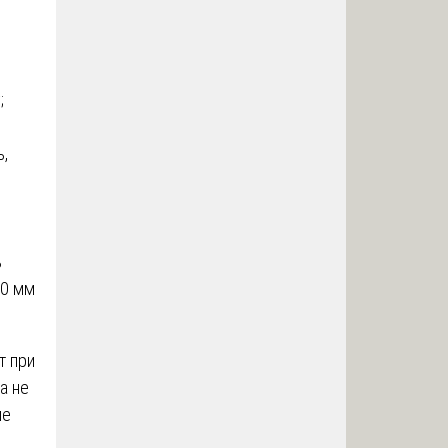
;
ь,
ь
10 мм
т при
а не
ие