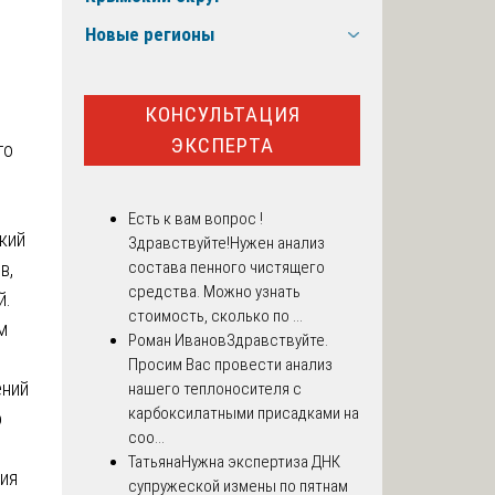
Новые регионы
КОНСУЛЬТАЦИЯ
ЭКСПЕРТА
го
Есть к вам вопрос !
кий
Здравствуйте!Нужен анализ
в,
состава пенного чистящего
средства. Можно узнать
й.
стоимость, сколько по ...
м
Роман Иванов
Здравствуйте.
Просим Вас провести анализ
ений
нашего теплоносителя с
карбоксилатными присадками на
о
соо...
Татьяна
Нужна экспертиза ДНК
ия
супружеской измены по пятнам