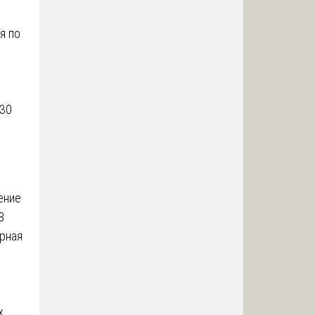
я по
–30
ение
8
ерная
х