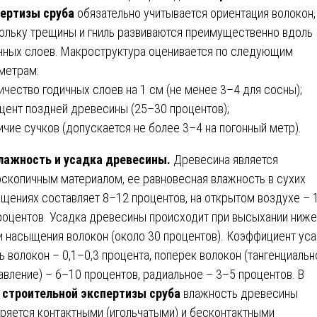
ертизы сруба
обязательно учитывается ориентация волокон,
ольку трещины и гниль развиваются преимущественно вдоль
чных слоев. Макроструктура оценивается по следующим
метрам:
личество годичных слоев на 1 см (не менее 3–4 для сосны);
оцент поздней древесины (25–30 процентов);
личие сучков (допускается не более 3–4 на погонный метр).
лажность и усадка древесины.
Древесина является
оскопичным материалом, ее равновесная влажность в сухих
щениях составляет 8–12 процентов, на открытом воздухе – 
роцентов. Усадка древесины происходит при высыхании ниже
и насыщения волокон (около 30 процентов). Коэффициент ус
ь волокон – 0,1–0,3 процента, поперек волокон (тангенциальн
авление) – 6–10 процентов, радиальное – 3–5 процентов. В
е
строительной экспертизы сруба
влажность древесины
ряется контактными (игольчатыми) и бесконтактными