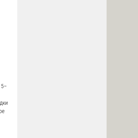
15–
адки
ое