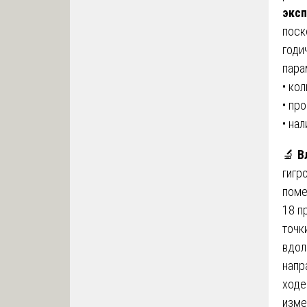
эксп
поск
годи
пара
• ко
• пр
• на
🔬
В
гигр
поме
18 п
точк
вдол
напр
ход
изме