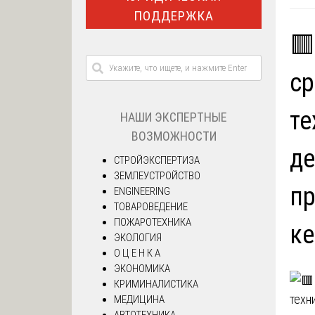
ПОДДЕРЖКА
🟥
ср
те
НАШИ ЭКСПЕРТНЫЕ
ВОЗМОЖНОСТИ
де
СТРОЙЭКСПЕРТИЗА
ЗЕМЛЕУСТРОЙСТВО
пр
ENGINEERING
ТОВАРОВЕДЕНИЕ
ПОЖАРОТЕХНИКА
ке
ЭКОЛОГИЯ
О Ц Е Н К А
ЭКОНОМИКА
КРИМИНАЛИСТИКА
МЕДИЦИНА
АВТОТЕХНИКА