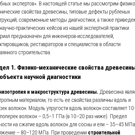
бных экспертов». В настоящей статье мы рассмотрим физико
нические свойства древесины, типовые дефекты рубленых
трукций, современные методы диагностики, а также приведе
 научно-практических кейсов из нашей экспертной практики.
риал предназначен для инженеров-исследователей,
ктировщиков, реставраторов и специалистов в области
вянного строительства.
дел 1. Физико-механические свойства древесин
 объекта научной диагностики
низотропия и макроструктура древесины.
Древесина явля
тропным материалом, то есть ее свойства различны вдоль и
рек волокон. Модуль упругости вдоль волокон составляет 1
 поперек волокон – 0,5–1 ГПа (в 10–20 раз ниже). Предел
ности на сжатие вдоль волокон для сосны и ели – 35–45 МПа,
яжение – 80–120 МПа. При проведении
строительной