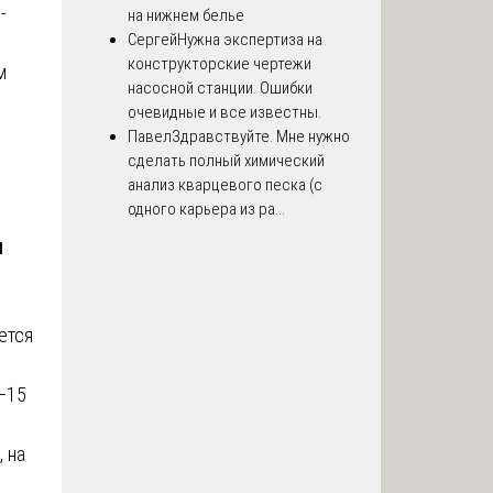
-
на нижнем белье
Сергей
Нужна экспертиза на
конструкторские чертежи
м
насосной станции. Ошибки
очевидные и все известны.
Павел
Здравствуйте. Мне нужно
сделать полный химический
анализ кварцевого песка (с
одного карьера из ра...
ы
ется
0–15
 на