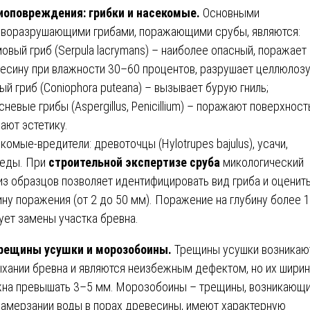
иоповреждения: грибки и насекомые.
Основными
воразрушающими грибами, поражающими срубы, являются:
мовый гриб (Serpula lacrymans) – наиболее опасный, поражает
есину при влажности 30–60 процентов, разрушает целлюлозу
лый гриб (Coniophora puteana) – вызывает бурую гниль;
есневые грибы (Aspergillus, Penicillium) – поражают поверхност
ают эстетику.
комые-вредители: древоточцы (Hylotrupes bajulus), усачи,
еды. При
строительной экспертизе сруба
микологический
из образцов позволяет идентифицировать вид гриба и оценит
ину поражения (от 2 до 50 мм). Поражение на глубину более 
ует замены участка бревна.
рещины усушки и морозобоины.
Трещины усушки возникаю
хании бревна и являются неизбежным дефектом, но их ширин
на превышать 3–5 мм. Морозобоины – трещины, возникающ
замерзании воды в порах древесины, имеют характерную