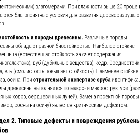
лектрическими) влагомерами. При влажности выше 20 процен
аются благоприятные условия для развития дереворазруша
ов.
иостойкость и породы древесины.
Различные породы
есины обладают разной биостойкостью. Наиболее стойкие:
венница (естественная стойкость за счет содержания
иногалактана), дуб (дубильные вещества), кедр. Среднестойк
а, ель (смолистость повышает стойкость). Наименее стойкие:
за, осина. При
строительной экспертизе сруба
идентифика
ды древесины выполняется по макро- и микроструктуре (ра
яных ходов, сердцевинных лучей). Замена проектной породы
ример, сосны на осину) является критическим дефектом.
дел 2. Типовые дефекты и повреждения рублен
бов