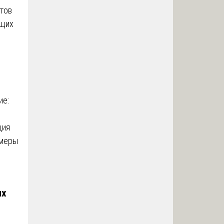
тов
ющих
ие:
ция
змеры
ых