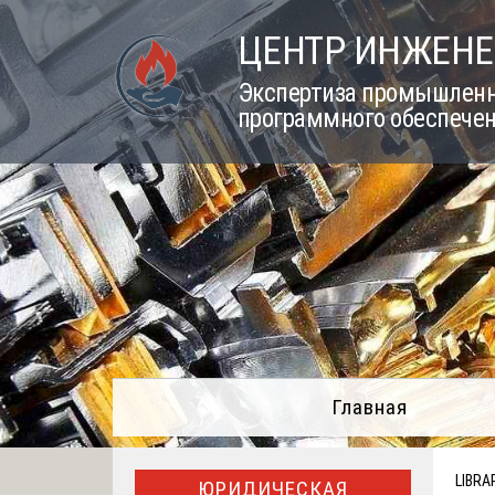
Skip
ЦЕНТР ИНЖЕНЕ
to
content
Экспертиза промышленно
программного обеспечен
Главная
LIBRA
ЮРИДИЧЕСКАЯ