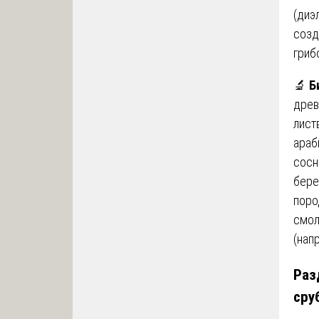
(диэ
созд
гриб
🔬
Б
древ
лист
араб
сосн
бере
поро
смол
(нап
Раз
сру