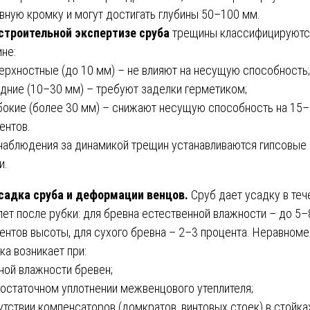
вную кромку и могут достигать глубины 50–100 мм.
строительной экспертизе сруба
трещины классифицируютс
ине:
верхностные (до 10 мм) – не влияют на несущую способность;
едние (10–30 мм) – требуют заделки герметиком;
убокие (более 30 мм) – снижают несущую способность на 15
ентов.
наблюдения за динамикой трещин устанавливаются гипсовые
и.
садка сруба и деформации венцов.
Сруб дает усадку в теч
лет после рубки: для бревна естественной влажности – до 5–
ентов высоты, для сухого бревна – 2–3 процента. Неравном
ка возникает при:
зной влажности бревен;
достаточном уплотнении межвенцового утеплителя;
сутствии компенсаторов (домкратов, винтовых стоек) в стойка