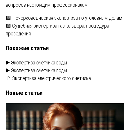
вопросов настоящим профессионалам.
Навигация
🟩 Почерковедческая экспертиза по уголовным делам
🟩 Судебная экспертиза газгольдера: процедура
по
проведения
записям
Похожие статьи
▶️ Экспертиза счетчика воды
▶️ Экспертиза счетчика воды
🚩 Экспертиза электрического счетчика
Новые статьи