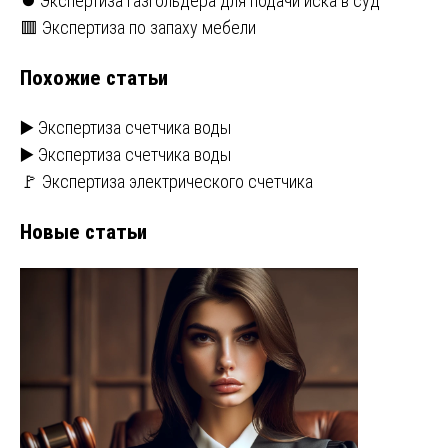
Навигация
⏺️ Экспертиза газгольдера для подачи иска в суд
🟥 Экспертиза по запаху мебели
по
Похожие статьи
записям
▶️ Экспертиза счетчика воды
▶️ Экспертиза счетчика воды
🚩 Экспертиза электрического счетчика
Новые статьи