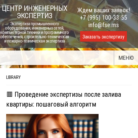
Skip
ЦЕНТР ИНЖЕНЕРНЫХ
Ждем ваших заявок!
to
ЭКСПЕРТИЗ
+7 (995) 100-33-55
content
Экспертиза промышленного
info@fse.ms
оборудования, инженерных сетей,
компьютерной техники и программного
Заказать экспертизу
обеспечения, строительно-техническая
и пожарно-техническая экспертиза
МЕНЮ
LIBRARY
🟥 Проведение экспертизы после залива
квартиры: пошаговый алгоритм