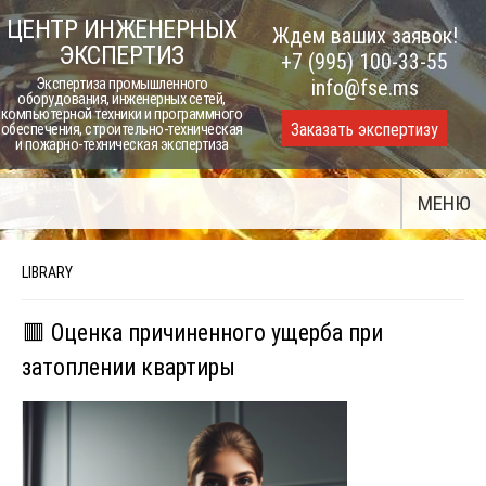
Skip
ЦЕНТР ИНЖЕНЕРНЫХ
Ждем ваших заявок!
to
ЭКСПЕРТИЗ
+7 (995) 100-33-55
content
Экспертиза промышленного
info@fse.ms
оборудования, инженерных сетей,
компьютерной техники и программного
Заказать экспертизу
обеспечения, строительно-техническая
и пожарно-техническая экспертиза
МЕНЮ
LIBRARY
🟥 Оценка причиненного ущерба при
затоплении квартиры