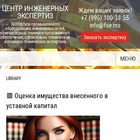
Skip
ЦЕНТР ИНЖЕНЕРНЫХ
Ждем ваших заявок!
to
ЭКСПЕРТИЗ
+7 (995) 100-33-55
content
Экспертиза промышленного
info@fse.ms
оборудования, инженерных сетей,
компьютерной техники и программного
Заказать экспертизу
обеспечения, строительно-техническая
и пожарно-техническая экспертиза
МЕНЮ
LIBRARY
🟥 Оценка имущества внесенного в
уставной капитал