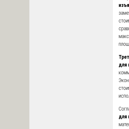
изъя
заме
стои
срав
макс
площ
Тре
для 
комм
Экон
стои
испо
Согл
для 
мате