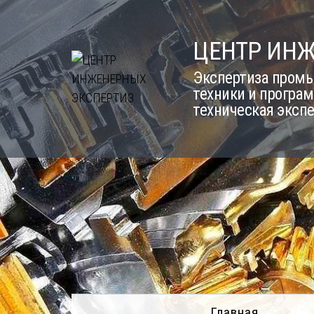
Skip
to
ЦЕНТР ИН
content
Экспертиза промы
техники и програм
техническая эксп
Главная