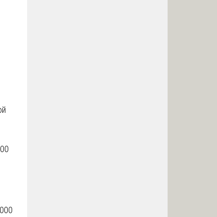
ой
000
 000