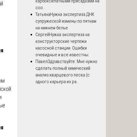
карбоксилатными присадками на
ый
соо...
Татьяна
Нужна экспертиза ДНК
супружеской измены по пятнам
на нижнем белье
Сергей
Нужна экспертиза на
конструкторские чертежи
насосной станции. Ошибки
ия
очевидные и все известны.
Павел
Здравствуйте. Мне нужно
сделать полный химический
анализ кварцевого песка (с
ым
одного карьера из ра...
йской
и
ные
ия