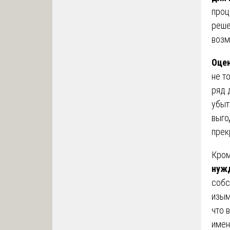
проц
реше
возм
Оцен
не т
ряд 
убыт
выго
прек
Кром
нуж
собс
изым
что 
имен