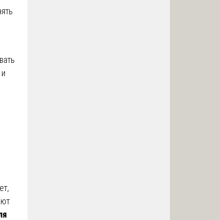
нять
вать
 и
ет,
ают
ля