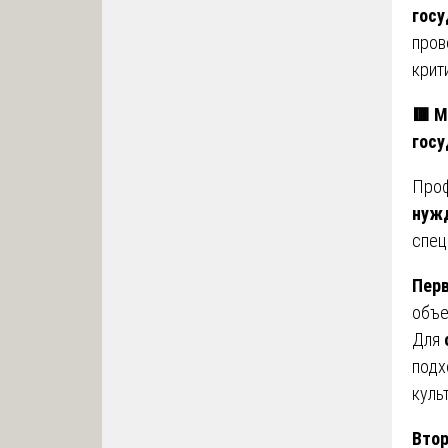
гос
пров
крит
🟥 М
гос
Про
нуж
спец
Пер
объе
Для
подх
куль
Вто