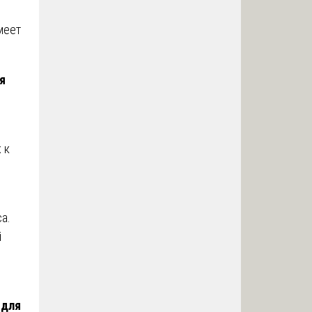
меет
я
 к
а.
й
 для