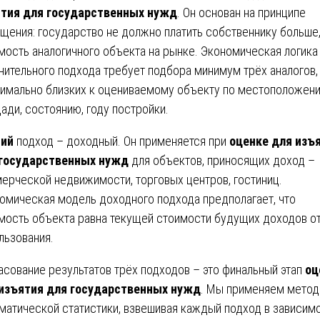
тия для государственных нужд
. Он основан на принципе
щения: государство не должно платить собственнику больше
мость аналогичного объекта на рынке. Экономическая логика
нительного подхода требует подбора минимум трёх аналогов,
имально близких к оцениваемому объекту по местоположени
ади, состоянию, году постройки.
тий
подход – доходный. Он применяется при
оценке для изъ
государственных нужд
для объектов, приносящих доход –
ерческой недвижимости, торговых центров, гостиниц.
омическая модель доходного подхода предполагает, что
мость объекта равна текущей стоимости будущих доходов от
льзования.
асование результатов трёх подходов – это финальный этап
оц
изъятия для государственных нужд
. Мы применяем мето
матической статистики, взвешивая каждый подход в зависим