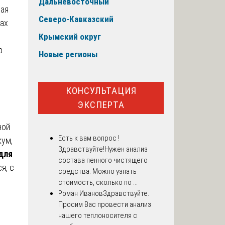
Дальневосточный
рая
Северо-Кавказский
ах
Крымский округ
р
Новые регионы
КОНСУЛЬТАЦИЯ
ЭКСПЕРТА
ной
Есть к вам вопрос !
кум,
Здравствуйте!Нужен анализ
для
состава пенного чистящего
я, с
средства. Можно узнать
стоимость, сколько по ...
Роман Иванов
Здравствуйте.
Просим Вас провести анализ
нашего теплоносителя с