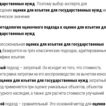
ударственных нужд
. Поэтому выбор эксперта для
едения
оценки для изъятия для государственных нужд
и
ическое значение.
етодология оценочного подхода к оценке для изъятия дл
ударственных нужд
фессиональная
оценка для изъятия для государственных
д
базируется на трёх классических подходах, адаптированных
ифике изъятия.
вый
подход – затратный. Он исходит из того, что стоимость
кта равна затратам на его воспроизводство за вычетом износ
оценки для изъятия для государственных нужд
затратны
од применяется при оценке уникальных объектов, объектов
турного наследия, а также для расчёта стоимости улучшений.
рой
подход – сравнительный. Это основной метод для
оценки