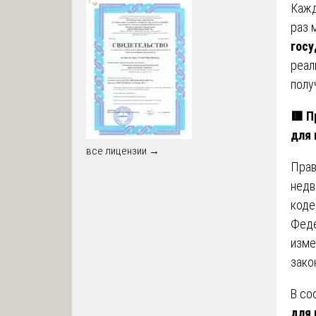
Кажд
раз 
гос
реал
полу
🟥 П
для 
все лицензии →
Прав
недв
коде
Феде
изме
зако
В со
для 