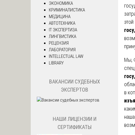
ЭКОНОМИКА
госу
КРИМИНАЛИСТИКА
затр
МЕДИЦИНА
этой
АВТОТЕХНИКА
гос
IT ЭКСПЕРТИЗА
ЛИНГВИСТИКА
возм
РЕЦЕНЗИЯ
прин
ЛАБОРАТОРИЯ
INTELLECTUAL LAW
Мы, 
LIBRARY
спец
гос
ВАКАНСИИ СУДЕБНЫХ
обла
ЭКСПЕРТОВ
в ко
изъя
каки
наша
НАШИ ЛИЦЕНЗИИ И
возм
СЕРТИФИКАТЫ