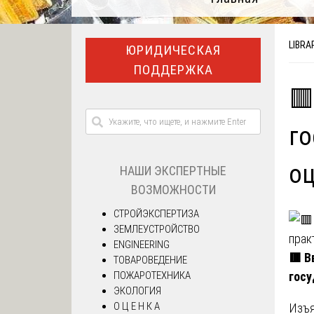
LIBRA
ЮРИДИЧЕСКАЯ
ПОДДЕРЖКА
🟥
го
о
НАШИ ЭКСПЕРТНЫЕ
ВОЗМОЖНОСТИ
СТРОЙЭКСПЕРТИЗА
ЗЕМЛЕУСТРОЙСТВО
ENGINEERING
🟥 В
ТОВАРОВЕДЕНИЕ
ПОЖАРОТЕХНИКА
гос
ЭКОЛОГИЯ
О Ц Е Н К А
Изъя