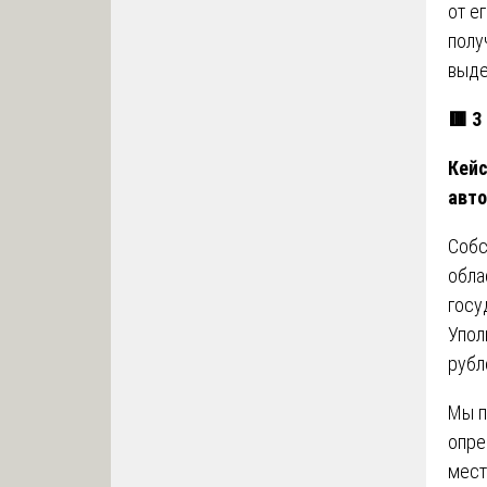
от е
полу
выде
🟥 3
Кейс
авто
Собс
обла
госу
Упол
рубл
Мы 
опре
мест