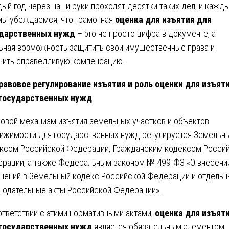
ый год через наши руки проходят десятки таких дел, и кажд
мы убеждаемся, что грамотная
оценка для изъятия для
ударственных нужд
– это не просто цифра в документе, а
ьная возможность защитить свои имущественные права и
чить справедливую компенсацию.
равовое регулирование изъятия и роль оценки для изъят
государственных нужд
овой механизм изъятия земельных участков и объектов
ижимости для государственных нужд регулируется Земельн
ксом Российской Федерации, Гражданским кодексом Росси
рации, а также Федеральным законом № 499-ФЗ «О внесени
нений в Земельный кодекс Российской Федерации и отдель
нодательные акты Российской Федерации».
ответствии с этими нормативными актами,
оценка для изъят
государственных нужд
является обязательным элементом