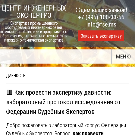
Skip
ЦЕНТР ИНЖЕНЕРНЫХ
Ждем ваших заявок!
to
ЭКСПЕРТИЗ
+7 (995) 100-33-55
content
Экспертиза промышленного
info@fse.ms
оборудования, инженерных сетей,
компьютерной техники и программного
Заказать экспертизу
обеспечения, строительно-техническая
и пожарно-техническая экспертиза
МЕНЮ
ДАВНОСТЬ
🟥 Как провести экспертизу давности:
лабораторный протокол исследования от
Федерации Судебных Экспертов
Добро пожаловать в лабораторный корпус Федерации
Судебных Экспертов. Вопрос,
как провести