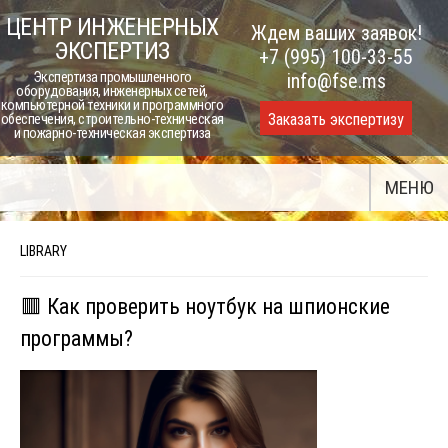
Skip
ЦЕНТР ИНЖЕНЕРНЫХ
Ждем ваших заявок!
to
ЭКСПЕРТИЗ
+7 (995) 100-33-55
content
Экспертиза промышленного
info@fse.ms
оборудования, инженерных сетей,
компьютерной техники и программного
Заказать экспертизу
обеспечения, строительно-техническая
и пожарно-техническая экспертиза
МЕНЮ
LIBRARY
🟥 Как проверить ноутбук на шпионские
программы?