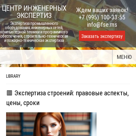
Skip
ЦЕНТР ИНЖЕНЕРНЫХ
Ждем ваших заявок!
to
ЭКСПЕРТИЗ
+7 (995) 100-33-55
content
Экспертиза промышленного
info@fse.ms
оборудования, инженерных сетей,
компьютерной техники и программного
Заказать экспертизу
обеспечения, строительно-техническая
и пожарно-техническая экспертиза
МЕНЮ
LIBRARY
🟥 Экспертиза строений: правовые аспекты,
цены, сроки