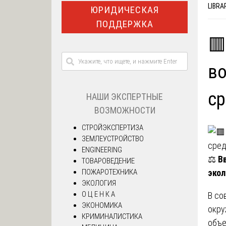
LIBRA
ЮРИДИЧЕСКАЯ
ПОДДЕРЖКА
🟥
в
ср
НАШИ ЭКСПЕРТНЫЕ
ВОЗМОЖНОСТИ
СТРОЙЭКСПЕРТИЗА
ЗЕМЛЕУСТРОЙСТВО
ENGINEERING
⚖️
В
ТОВАРОВЕДЕНИЕ
ПОЖАРОТЕХНИКА
экол
ЭКОЛОГИЯ
О Ц Е Н К А
В со
ЭКОНОМИКА
окру
КРИМИНАЛИСТИКА
объе