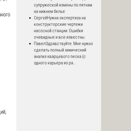
супружеской измены по пятнам
на нижнем белье
нного
Сергей
Нужна экспертиза на
конструкторские чертежи
насосной станции. Ошибки
очевидные и все известны.
Павел
Здравствуйте. Мне нужно
сделать полный химический
анализ кварцевого песка (с
одного карьера из ра...
ий,