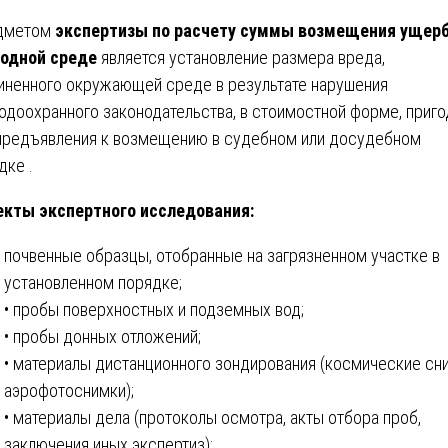
дметом
экспертизы по расчету суммы возмещения ущер
одной среде
является установление размера вреда,
иненного окружающей среде в результате нарушения
одоохранного законодательства, в стоимостной форме, приг
предъявления к возмещению в судебном или досудебном
дке .
кты экспертного исследования:
почвенные образцы, отобранные на загрязненном участке в
установленном порядке;
• пробы поверхностных и подземных вод;
• пробы донных отложений;
• материалы дистанционного зондирования (космические сн
аэрофотоснимки);
• материалы дела (протоколы осмотра, акты отбора проб,
заключения иных экспертиз);