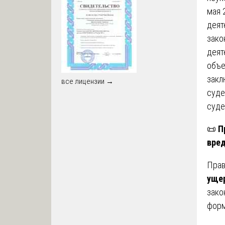
мая 
деят
зако
деят
объе
закл
все лицензии →
суде
суде
📜
П
вре
Прав
ущер
зако
форм