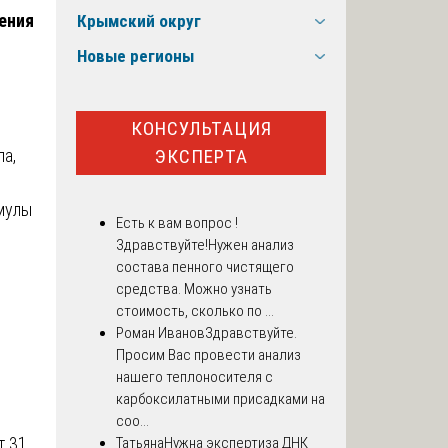
ения
Крымский округ
Новые регионы
КОНСУЛЬТАЦИЯ
ЭКСПЕРТА
ла,
мулы
Есть к вам вопрос !
Здравствуйте!Нужен анализ
состава пенного чистящего
,
средства. Можно узнать
стоимость, сколько по ...
Роман Иванов
Здравствуйте.
Просим Вас провести анализ
нашего теплоносителя с
карбоксилатными присадками на
соо...
т 31
Татьяна
Нужна экспертиза ДНК