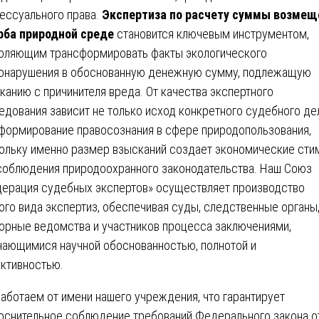
ессуального права.
Экспертиза по расчету суммы возмещ
ба природной среде
становится ключевым инструментом,
оляющим трансформировать факты экологического
онарушения в обоснованную денежную сумму, подлежащую
канию с причинителя вреда. От качества экспертного
едования зависит не только исход конкретного судебного де
 формирование правосознания в сфере природопользования,
ольку именно размер взысканий создает экономические сти
соблюдения природоохранного законодательства. Наш Союз
ерация судебных экспертов» осуществляет производство
ого вида экспертиз, обеспечивая суды, следственные органы
орные ведомства и участников процесса заключениями,
чающимися научной обоснованностью, полнотой и
ктивностью.
аботаем от имени нашего учреждения, что гарантирует
оснительное соблюдение требований Федерального закона о