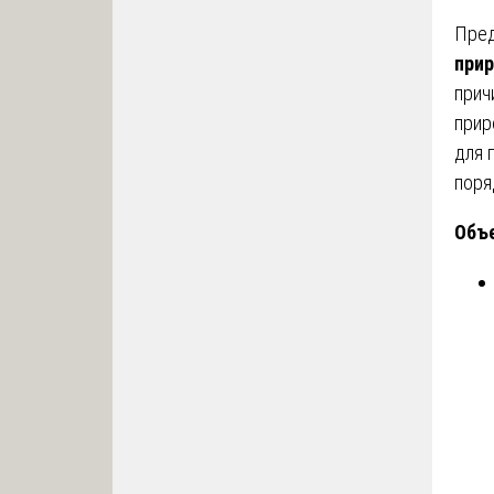
Пре
прир
прич
прир
для 
поря
Объе