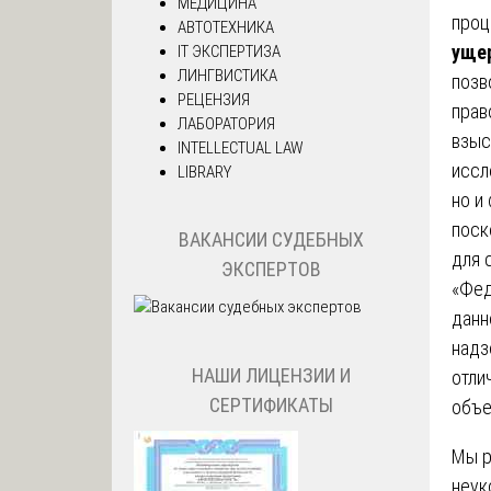
МЕДИЦИНА
проц
АВТОТЕХНИКА
ущер
IT ЭКСПЕРТИЗА
ЛИНГВИСТИКА
позв
РЕЦЕНЗИЯ
прав
ЛАБОРАТОРИЯ
взыс
INTELLECTUAL LAW
иссл
LIBRARY
но и
поск
ВАКАНСИИ СУДЕБНЫХ
для 
ЭКСПЕРТОВ
«Фед
данн
надз
НАШИ ЛИЦЕНЗИИ И
отли
СЕРТИФИКАТЫ
объе
Мы р
неук