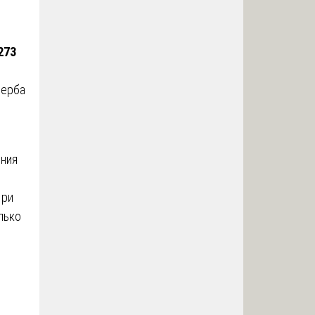
273
щерба
ения
При
лько