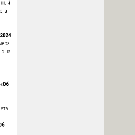
енный
, а
 2024
мера
но на
 «Об
чета
Об