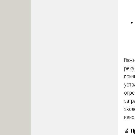
Важн
реку
прич
устр
опре
затр
экол
нево
🔬
П