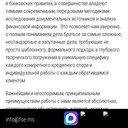
и банковских правилах, в совершенстве владеют
самыми современными, передовыми методиками
исследования документальных источников и анализа
финансовой информации. Это позволяет нам уверенно,
с полным пониманием дела браться за самые сложные,
нестандартные и запутанные дела, требующие не
просто шаблонного, формального подхода, а глубокого
творческого погружения в уникальную специфику
каждого конкретного кредитного спора и
индивидуальной работы с каждым обратившимся
клиентом.
Важнейшим и неоспоримым, принципиальным
преимуществом работы с нами является абсолютная,
стопроцентная объективность и полная, ничем не
ограниченная независимость от кого бы то ни было. Мы
info@fse.ms
не аффилированы ни с одной из сторон потенциального