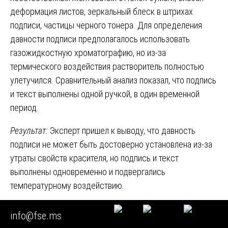
деформация листов, зеркальный блеск в штрихах
подписи, частицы черного тонера. Для определения
давности подписи предполагалось использовать
газожидкостную хроматографию, но из-за
термического воздействия растворитель полностью
улетучился. Сравнительный анализ показал, что подпись
и текст выполнены одной ручкой, в один временной
период.
Результат:
Эксперт пришел к выводу, что давность
подписи не может быть достоверно установлена из-за
утраты свойств красителя, но подпись и текст
выполнены одновременно и подвергались
температурному воздействию.
Итог для суда:
Суд указал, что сторона, представлявшая
info@fse.ms
договор, не предоставила иных доказательств его