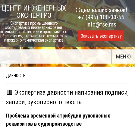
Skip
ЦЕНТР ИНЖЕНЕРНЫХ
Ждем ваших заявок!
to
ЭКСПЕРТИЗ
+7 (995) 100-33-55
content
Экспертиза промышленного
info@fse.ms
оборудования, инженерных сетей,
компьютерной техники и программного
Заказать экспертизу
обеспечения, строительно-техническая
и пожарно-техническая экспертиза
МЕНЮ
ДАВНОСТЬ
🟥 Экспертиза давности написания подписи,
записи, рукописного текста
Проблема временной атрибуции рукописных
реквизитов в судопроизводстве