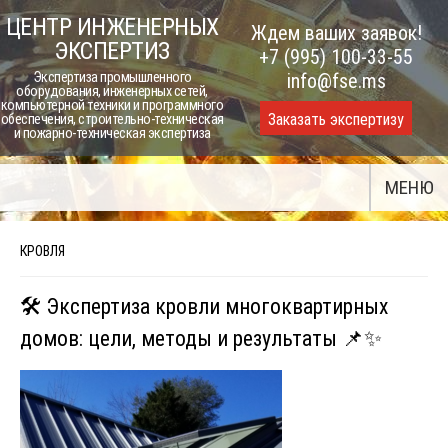
Skip
ЦЕНТР ИНЖЕНЕРНЫХ
Ждем ваших заявок!
to
ЭКСПЕРТИЗ
+7 (995) 100-33-55
content
Экспертиза промышленного
info@fse.ms
оборудования, инженерных сетей,
компьютерной техники и программного
Заказать экспертизу
обеспечения, строительно-техническая
и пожарно-техническая экспертиза
МЕНЮ
КРОВЛЯ
🛠️ Экспертиза кровли многоквартирных
домов: цели, методы и результаты 📌✨