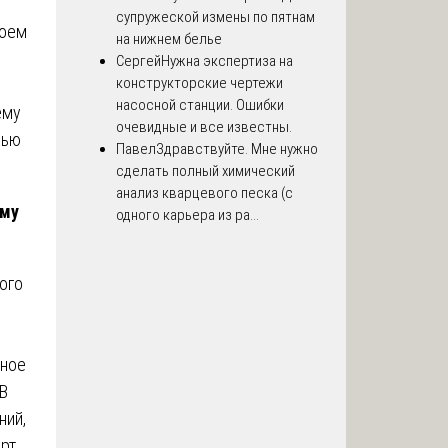
супружеской измены по пятнам
роем
на нижнем белье
Сергей
Нужна экспертиза на
конструкторские чертежи
насосной станции. Ошибки
ему
очевидные и все известны.
щью
Павел
Здравствуйте. Мне нужно
сделать полный химический
анализ кварцевого песка (с
ему
одного карьера из ра...
ого
ьное
 В
ний,
рт,