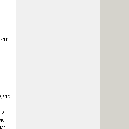
ия и
к
, что
го
кую
дал