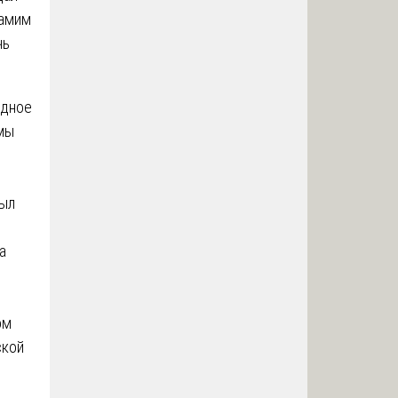
самим
чь
одное
 мы
был
а
и
ом
ской