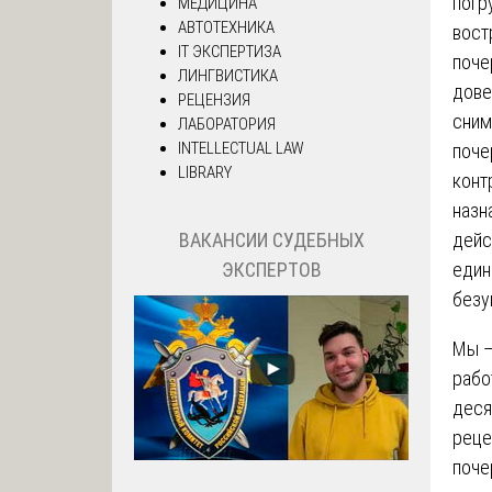
погр
МЕДИЦИНА
АВТОТЕХНИКА
вост
IT ЭКСПЕРТИЗА
поче
ЛИНГВИСТИКА
дове
РЕЦЕНЗИЯ
сним
ЛАБОРАТОРИЯ
INTELLECTUAL LAW
поче
LIBRARY
конт
назн
дейс
ВАКАНСИИ СУДЕБНЫХ
един
ЭКСПЕРТОВ
безу
Мы —
рабо
деся
реце
поче