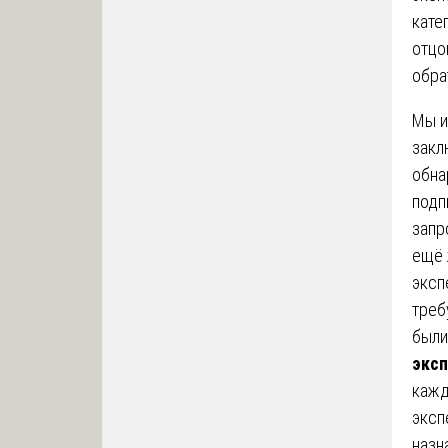
кате
отцо
обра
Мы и
закл
обна
подп
запр
ещё 
эксп
треб
были
эксп
кажд
эксп
назн