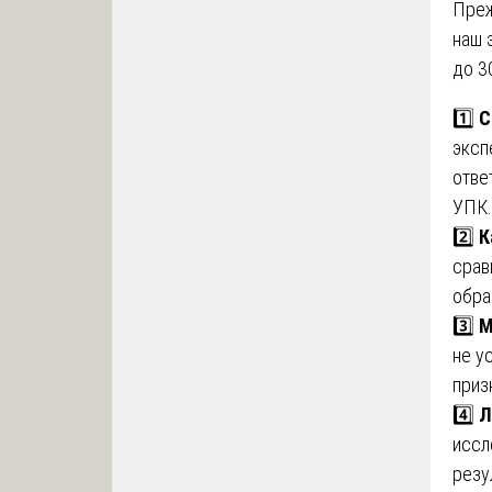
Преж
наш 
до 3
1️⃣
С
эксп
отве
УПК.
2️⃣
К
срав
обра
3️⃣
М
не у
приз
4️⃣
Л
иссл
резу