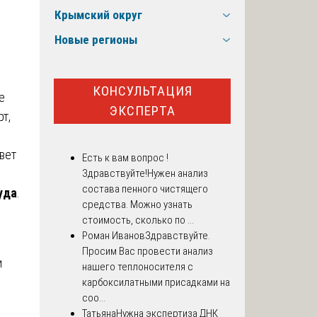
Крымский округ
Новые регионы
КОНСУЛЬТАЦИЯ
е
ЭКСПЕРТА
т,
вет
Есть к вам вопрос !
и
Здравствуйте!Нужен анализ
состава пенного чистящего
уда
.
средства. Можно узнать
стоимость, сколько по ...
Роман Иванов
Здравствуйте.
Просим Вас провести анализ
и
нашего теплоносителя с
карбоксилатными присадками на
соо...
Татьяна
Нужна экспертиза ДНК