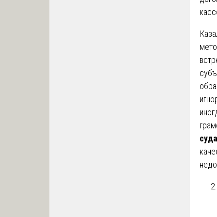
касс
Каза
мето
встр
субъ
обра
игно
иног
грам
суд
каче
недо