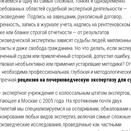
ужаемся в одну из самых сложных, тонких и одновременно
ребованных областей судебной экспертной деятельности —
рковедение. Подпись на завещании, рукописный договор,
ренность, запись в журнале учёта, надпись на рентгеновском
ке или бланке строгой отчётности — от результатов
рковедческой экспертизы зависят судьбы людей, миллионны
ракты и даже свобода гражданина. Но что делать, если экспер
аченный судом или привлечённый стороной, допустил ошибку,
твовал необъективно или применил устаревшие методики? От
: необходима профессиональная, глубокая и методологическ
пречная
рецензия на почерковедческую экспертизу для с
 экспертное учреждение с колоссальным штатом экспертов,
тающее в Москве с 2005 года. На протяжении почти двух
тилетий мы специализируемся на оспаривании, обжаловании 
нзировании любых видов экспертиз, включая самые сложные
рковедческие исследования, проведённые как частными