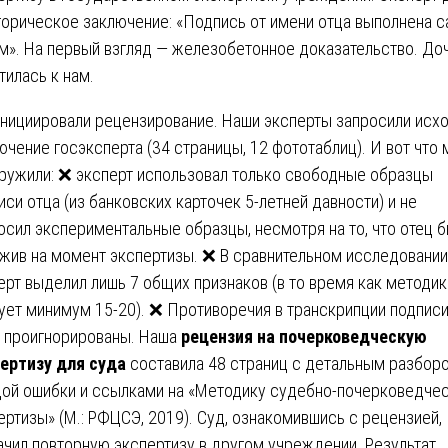
горическое заключение: «Подпись от имени отца выполнена 
м». На первый взгляд — железобетонное доказательство. До
тилась к нам.
нициировали рецензирование. Наши эксперты запросили исх
ючение госэксперта (34 страницы, 12 фототаблиц). И вот что
ружили: ❌ эксперт использовал только свободные образцы
иси отца (из банковских карточек 5-летней давности) и не
осил экспериментальные образцы, несмотря на то, что отец 
жив на момент экспертизы. ❌ В сравнительном исследовании
ерт выделил лишь 7 общих признаков (в то время как методик
ует минимум 15-20). ❌ Противоречия в транскрипции подпис
 проигнорированы. Наша
рецензия на почерковедческую
ертизу для суда
составила 48 страниц с детальным разбор
ой ошибки и ссылками на «Методику судебно-почерковедче
ертизы» (М.: РФЦСЭ, 2019). Суд, ознакомившись с рецензией,
ачил повторную экспертизу в другом учреждении. Результат