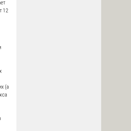
ает
т 12
и
х
х (а
кса
з