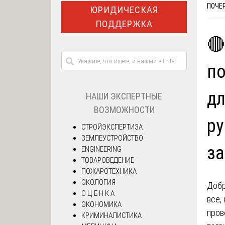
ПОЧЕР
ЮРИДИЧЕСКАЯ
ПОДДЕРЖКА
🔴
по
дл
НАШИ ЭКСПЕРТНЫЕ
ВОЗМОЖНОСТИ
ру
СТРОЙЭКСПЕРТИЗА
ЗЕМЛЕУСТРОЙСТВО
за
ENGINEERING
ТОВАРОВЕДЕНИЕ
ПОЖАРОТЕХНИКА
ЭКОЛОГИЯ
Добр
О Ц Е Н К А
все,
ЭКОНОМИКА
пров
КРИМИНАЛИСТИКА