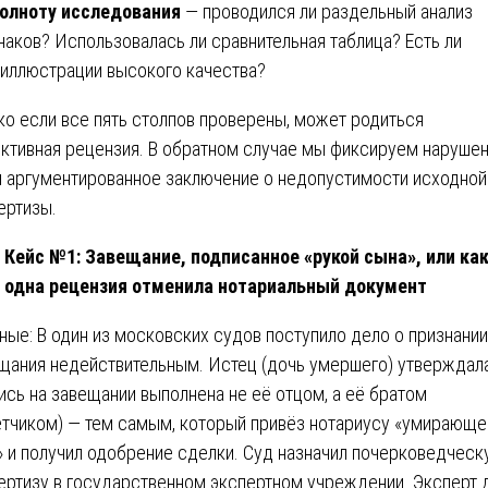
олноту исследования
— проводился ли раздельный анализ
наков? Использовалась ли сравнительная таблица? Есть ли
иллюстрации высокого качества?
ко если все пять столпов проверены, может родиться
ктивная рецензия. В обратном случае мы фиксируем нарушен
 аргументированное заключение о недопустимости исходной
ертизы.
Кейс №1: Завещание, подписанное «рукой сына», или ка
одна рецензия отменила нотариальный документ
ные: В один из московских судов поступило дело о признании
щания недействительным. Истец (дочь умершего) утверждала
ись на завещании выполнена не её отцом, а её братом
етчиком) — тем самым, который привёз нотариусу «умирающе
» и получил одобрение сделки. Суд назначил почерковедчес
ертизу в государственном экспертном учреждении. Эксперт 