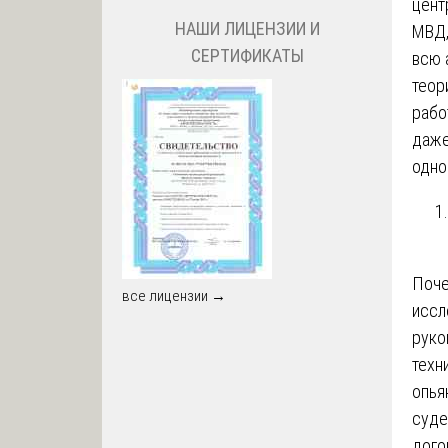
цент
НАШИ ЛИЦЕНЗИИ И
МВД,
СЕРТИФИКАТЫ
всю 
теор
рабо
даже
одно
Поче
все лицензии →
иссл
руко
техн
опья
суде
дого