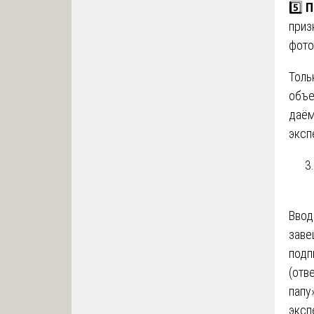
5️⃣
П
приз
фото
Толь
объе
даём
эксп
Ввод
заве
подп
(отв
папу
эксп