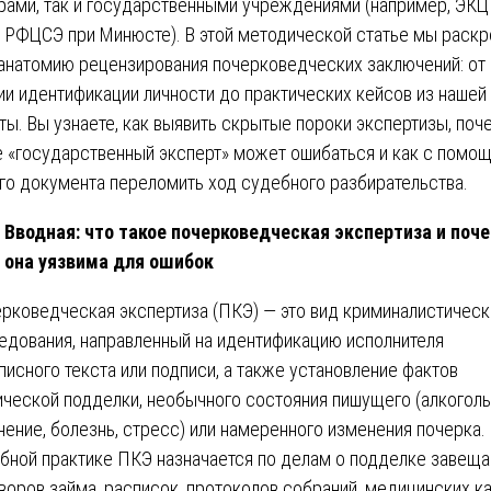
рами, так и государственными учреждениями (например, ЭКЦ
 РФЦСЭ при Минюсте). В этой методической статье мы раск
анатомию рецензирования почерковедческих заключений: от
ии идентификации личности до практических кейсов из нашей
ты. Вы узнаете, как выявить скрытые пороки экспертизы, поч
 «государственный эксперт» может ошибаться и как с помо
го документа переломить ход судебного разбирательства.
Вводная: что такое почерковедческая экспертиза и поч
она уязвима для ошибок
рковедческая экспертиза (ПКЭ) — это вид криминалистическ
едования, направленный на идентификацию исполнителя
писного текста или подписи, а также установление фактов
ической подделки, необычного состояния пишущего (алкогол
нение, болезнь, стресс) или намеренного изменения почерка.
бной практике ПКЭ назначается по делам о подделке завеща
воров займа, расписок, протоколов собраний, медицинских ка