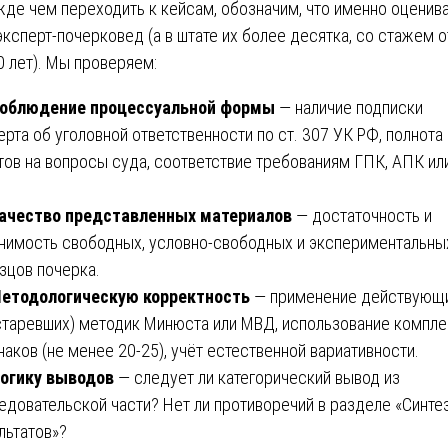
де чем переходить к кейсам, обозначим, что именно оценив
эксперт-почерковед (а в штате их более десятка, со стажем о
0 лет). Мы проверяем:
облюдение процессуальной формы
— наличие подписки
ерта об уголовной ответственности по ст. 307 УК РФ, полнота
тов на вопросы суда, соответствие требованиям ГПК, АПК ил
ачество представленных материалов
— достаточность и
нимость свободных, условно-свободных и экспериментальны
зцов почерка.
етодологическую корректность
— применение действующи
старевших) методик Минюста или МВД, использование компле
наков (не менее 20-25), учёт естественной вариативности.
огику выводов
— следует ли категорический вывод из
едовательской части? Нет ли противоречий в разделе «Синте
льтатов»?