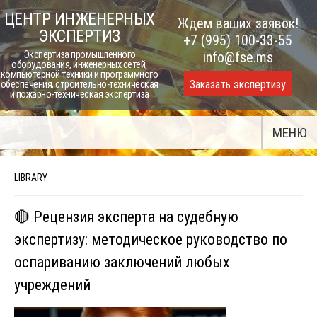
Skip
ЦЕНТР ИНЖЕНЕРНЫХ
Ждем ваших заявок!
to
ЭКСПЕРТИЗ
+7 (995) 100-33-55
content
Экспертиза промышленного
info@fse.ms
оборудования, инженерных сетей,
компьютерной техники и программного
Заказать экспертизу
обеспечения, строительно-техническая
и пожарно-техническая экспертиза
МЕНЮ
LIBRARY
🔴 Рецензия эксперта на судебную
экспертизу: методическое руководство по
оспариванию заключений любых
учреждений