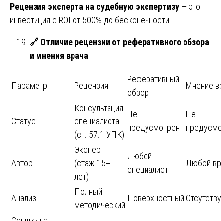
Рецензия эксперта на судебную экспертизу
— это
инвестиция с ROI от 500% до бесконечности.
🔗
Отличие рецензии от реферативного обзора
и мнения врача
Реферативный
Параметр
Рецензия
Мнение в
обзор
Консультация
Не
Не
Статус
специалиста
предусмотрен
предусмо
(ст. 57.1 УПК)
Эксперт
Любой
Автор
(стаж 15+
Любой вр
специалист
лет)
Полный
Анализ
Поверхностный
Отсутств
методический
Ссылки на