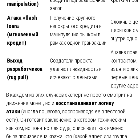
manipulation)
залог.
Атака «flash
Получение крупного
Сложные це
loan»
непокрытого кредита и
десятков см
(мгновенный
манипуляция рынком в
внутри одно
кредит)
рамках одной транзакции.
Анализ прав
Выход
Создатели проекта
контрактом,
разработчиков
удаляют ликвидность и
изъятию лик
(rug pull)
исчезают с деньгами.
перемещени
другие адре
В каждом из этих случаев эксперт не просто смотрит на
движение монет, но и
восстанавливает логику
атаки
(иногда пошагово, воспроизводя ее в тестовой
сети). Он готовит заключение, в котором техническим
языком, но понятно для суда, описывает: как именно
была произведена кража, кто (какой адрес или группа