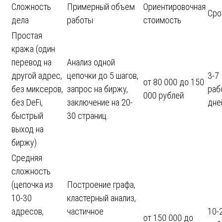
Сложность
Примерный объем
Ориентировочная
Сро
дела
работы
стоимость
Простая
кража (один
перевод на
Анализ одной
другой адрес,
цепочки до 5 шагов,
3-7
от 80 000 до 150
без миксеров,
запрос на биржу,
раб
000 рублей
без DeFi,
заключение на 20-
дне
быстрый
30 страниц.
выход на
биржу)
Средняя
сложность
(цепочка из
Построение графа,
10-30
кластерный анализ,
адресов,
частичное
10-
от 150 000 до