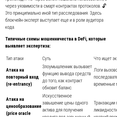
через уязвимости в смарт-контрактах протоколов. 🔓
Это принципиально иной тип расследования. Здесь
блокчейн-эксперт выступает еще и в роли аудитора
кода.
Типичные схемы мошенничества в DeFi, которые
выявляет экспертиза:
Тип атаки
Суть
Что ищет эк
Злоумышленник вызывает
Атака на
Логи вызово
функцию вывода средств
повторный вход
последовате
до того, как контракт
(re-entrancy)
временные 
обновит баланс.
Искусственное
Атака на
завышение цены одного
Транзакции 
ценообразование
актива для получения
ликвидности
(price oracle
кредита под завышенный
краткий пр