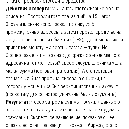
к нам с просьбой отследить средства.
Действия эксперта:
Мы начали отслеживание с хэша
списания. Построили граф транзакций на 15 шагов.
Злоумышленник использовал цепочку из 5
промежуточных адресов, а затем перевел средства на
децентрализованный обменник (DEX), где обменял их на
приватную монету. На первый взгляд — тупик. Но!
Эксперт заметил, что за час до кражи со «взломанного
адреса» на тот же первый адрес злоумышленника ушла
малая сумма (тестовая транзакция). А эта тестовая
транзакция была профинансирована с биржи, на
которой у мошенника был верифицированный аккаунт
(поскольку для регистрации нужны были документы).
Результат:
Через запрос в суд мы получили данные о
владельце того аккаунта. Им оказался ранее судимый
гражданин. Экспертное заключение, показывающее
связь «тестовая транзакция — кража — биржа», стало