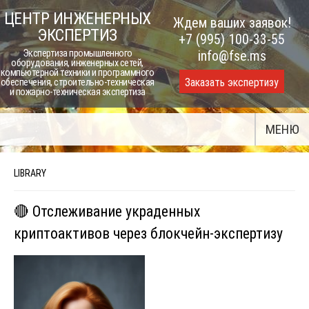
Skip
ЦЕНТР ИНЖЕНЕРНЫХ
Ждем ваших заявок!
to
ЭКСПЕРТИЗ
+7 (995) 100-33-55
content
Экспертиза промышленного
info@fse.ms
оборудования, инженерных сетей,
компьютерной техники и программного
Заказать экспертизу
обеспечения, строительно-техническая
и пожарно-техническая экспертиза
МЕНЮ
LIBRARY
🔴 Отслеживание украденных
криптоактивов через блокчейн-экспертизу