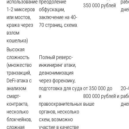
использование
преодоление
раб
350 000 рублей
1-2 миксеров
обфускации,
дне
или мостов,
заключение на 40-
кража через
70 страниц, схема.
взлом
кошелька)
Высокая
сложность
Полный реверс-
(множество
инжиниринг атаки,
транзакций,
деанонимизация
DeFi-атака с
через форензику,
анализом
подготовка для суда
от 350 000 до
20-
смарт-
и
800 000 рублей и
раб
контракта,
правоохранительных
выше
дне
несколько
органов, несколько
блокчейнов,
схем, возможно
сложная
участие в качестве