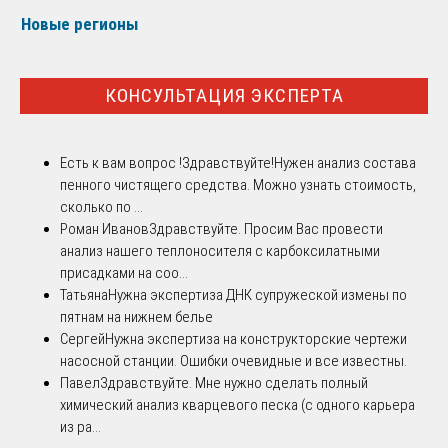
Новые регионы
КОНСУЛЬТАЦИЯ ЭКСПЕРТА
Есть к вам вопрос !
Здравствуйте!Нужен анализ состава
пенного чистящего средства. Можно узнать стоимость,
сколько по ...
Роман Иванов
Здравствуйте. Просим Вас провести
анализ нашего теплоносителя с карбоксилатными
присадками на соо...
Татьяна
Нужна экспертиза ДНК супружеской измены по
пятнам на нижнем белье
Сергей
Нужна экспертиза на конструкторские чертежи
насосной станции. Ошибки очевидные и все известны.
Павел
Здравствуйте. Мне нужно сделать полный
химический анализ кварцевого песка (с одного карьера
из ра...