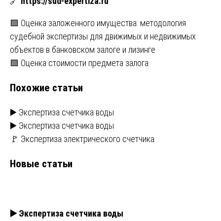
🔗
https://sud-expertiza.ru
Навигация
🟩 Оценка заложенного имущества: методология
судебной экспертизы для движимых и недвижимых
по
объектов в банковском залоге и лизинге
записям
🟩 Оценка стоимости предмета залога
Похожие статьи
▶️ Экспертиза счетчика воды
▶️ Экспертиза счетчика воды
🚩 Экспертиза электрического счетчика
Новые статьи
▶️ Экспертиза счетчика воды