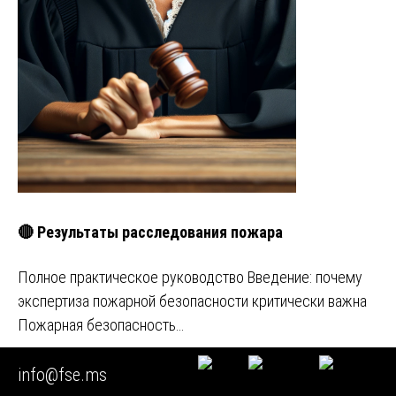
🔴 Результаты расследования пожара
Полное практическое руководство Введение: почему
экспертиза пожарной безопасности критически важна
Пожарная безопасность…
Задавайте любые вопросы
info@fse.ms