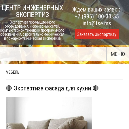
Skip
ЦЕНТР ИНЖЕНЕРНЫХ
Ждем ваших заявок!
to
ЭКСПЕРТИЗ
+7 (995) 100-33-55
content
Экспертиза промышленного
info@fse.ms
оборудования, инженерных сетей,
компьютерной техники и программного
Заказать экспертизу
обеспечения, строительно-техническая
и пожарно-техническая экспертиза
МЕНЮ
МЕБЕЛЬ
🔴 Экспертиза фасада для кухни 🔴