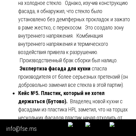
на холодное стекло. Однако, изучив конструкцию
фасада, я обнаружил, что стекло было
установлено без демпферных прокладок и зажато
в раме жестко, с перекосом. Это создало зону
внутреннего напряжения. Комбинация
внутреннего напряжения и термического
воздействия привела к разрушению.
Производственный брак сборки был налицо.
Экспертиза фасада для кухни
спасла
производителя от более серьезных претензий (он
добровольно заменил все стекла в этой партии).
Кейс №5. Пластик, который не хотел
держаться (Бутово).
Владелец новой кухни с
фасадами из пластика HPL заметил, что на торцах
нескольких фасадов пластик начал отходить от
основы. Производитель уверял, что это могло
info@fse.ms
произойти из-за ударов или попадания воды на