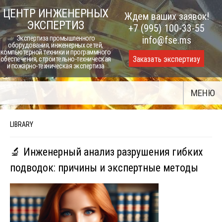
Skip
ЦЕНТР ИНЖЕНЕРНЫХ
Ждем ваших заявок!
to
ЭКСПЕРТИЗ
+7 (995) 100-33-55
content
Экспертиза промышленного
info@fse.ms
оборудования, инженерных сетей,
компьютерной техники и программного
Заказать экспертизу
обеспечения, строительно-техническая
и пожарно-техническая экспертиза
МЕНЮ
LIBRARY
🔬 Инженерный анализ разрушения гибких
подводок: причины и экспертные методы