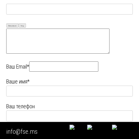
Визуально
Код
Ваш Email*
Ваше имя*
Ваш телефон
info@fse.ms
Ваш город