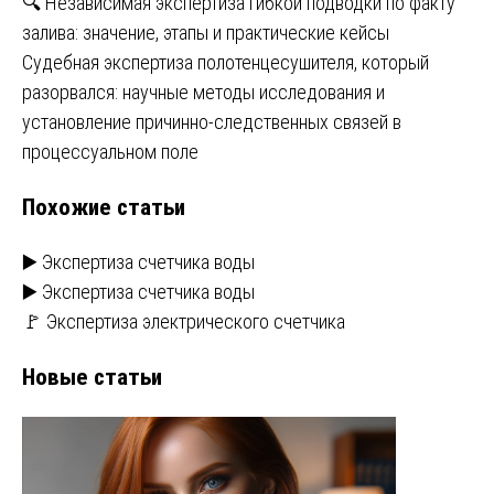
Навигация
🔍 Независимая экспертиза гибкой подводки по факту
залива: значение, этапы и практические кейсы
по
Судебная экспертиза полотенцесушителя, который
записям
разорвался: научные методы исследования и
установление причинно-следственных связей в
процессуальном поле
Похожие статьи
▶️ Экспертиза счетчика воды
▶️ Экспертиза счетчика воды
🚩 Экспертиза электрического счетчика
Новые статьи