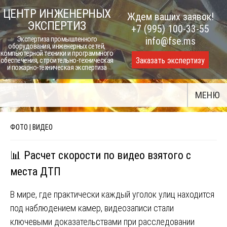
Skip
ЦЕНТР ИНЖЕНЕРНЫХ
Ждем ваших заявок!
to
ЭКСПЕРТИЗ
+7 (995) 100-33-55
content
Экспертиза промышленного
info@fse.ms
оборудования, инженерных сетей,
компьютерной техники и программного
Заказать экспертизу
обеспечения, строительно-техническая
и пожарно-техническая экспертиза
МЕНЮ
ФОТО | ВИДЕО
📊 Расчет скорости по видео взятого с
места ДТП
В мире, где практически каждый уголок улиц находится
под наблюдением камер, видеозаписи стали
ключевыми доказательствами при расследовании