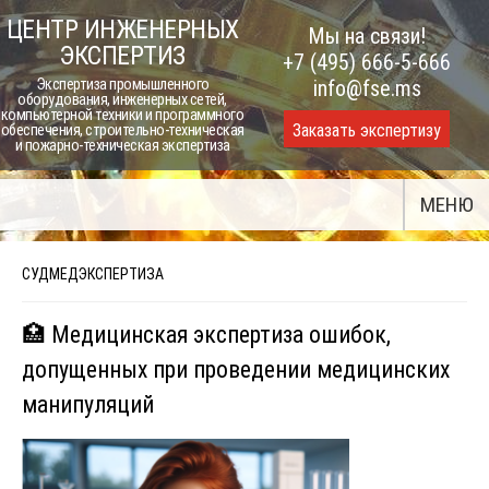
Skip
ЦЕНТР ИНЖЕНЕРНЫХ
Мы на связи!
to
ЭКСПЕРТИЗ
+7 (495) 666-5-666
content
Экспертиза промышленного
info@fse.ms
оборудования, инженерных сетей,
компьютерной техники и программного
Заказать экспертизу
обеспечения, строительно-техническая
и пожарно-техническая экспертиза
МЕНЮ
СУДМЕДЭКСПЕРТИЗА
🏥 Медицинская экспертиза ошибок,
допущенных при проведении медицинских
манипуляций