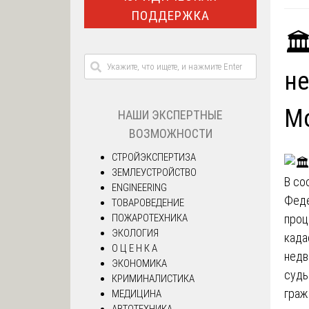
ПОДДЕРЖКА
🏛
не
Мо
НАШИ ЭКСПЕРТНЫЕ
ВОЗМОЖНОСТИ
СТРОЙЭКСПЕРТИЗА
ЗЕМЛЕУСТРОЙСТВО
В со
ENGINEERING
Феде
ТОВАРОВЕДЕНИЕ
ПОЖАРОТЕХНИКА
проц
ЭКОЛОГИЯ
када
О Ц Е Н К А
недв
ЭКОНОМИКА
судь
КРИМИНАЛИСТИКА
граж
МЕДИЦИНА
АВТОТЕХНИКА