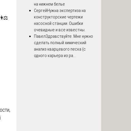
на нижнем белье
Сергей
Нужна экспертиза на
конструкторские чертежи
👫⚖️
насосной станции. Ошибки
очевидные и все известны.
Павел
Здравствуйте. Мне нужно
сделать полный химический
анализ кварцевого песка (с
одного карьера из ра...
ости,
й