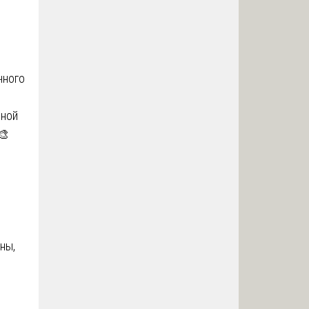
чного
рной
🎨
ны,