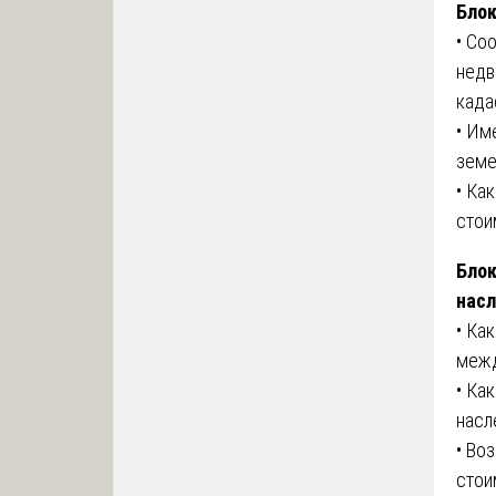
Блок
• Со
недв
када
• Им
земе
• Ка
стои
Блок
нас
• Ка
межд
• Ка
насл
• Во
стои