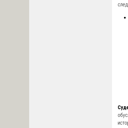
след
Суде
обус
исто