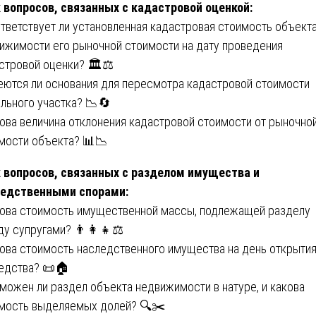
 вопросов, связанных с кадастровой оценкой:
ответствует ли установленная кадастровая стоимость объект
ижимости его рыночной стоимости на дату проведения
стровой оценки? 🏛️⚖️
еются ли основания для пересмотра кадастровой стоимости
льного участка? 📉🔄
кова величина отклонения кадастровой стоимости от рыночно
мости объекта? 📊📉
 вопросов, связанных с разделом имущества и
ледственными спорами:
кова стоимость имущественной массы, подлежащей разделу
у супругами? 👨👩👧⚖️
кова стоимость наследственного имущества на день открыти
едства? 📜🏠
зможен ли раздел объекта недвижимости в натуре, и какова
мость выделяемых долей? 🔍✂️