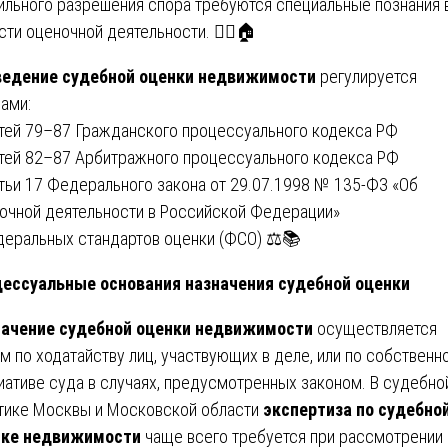
ильного разрешения спора требуются специальные познания 
сти оценочной деятельности. 👨‍⚖️🏠
ведение судебной оценки недвижимости
регулируется
ами:
атей 79–87 Гражданского процессуального кодекса РФ
атей 82–87 Арбитражного процессуального кодекса РФ
атьи 17 Федерального закона от 29.07.1998 № 135-ФЗ «Об
очной деятельности в Российской Федерации»
деральных стандартов оценки (ФСО) ⚖️📚
ессуальные основания назначения судебной оценки
ачение судебной оценки недвижимости
осуществляется
м по ходатайству лиц, участвующих в деле, или по собственн
иативе суда в случаях, предусмотренных законом. В судебно
тике Москвы и Московской области
экспертиза по судебно
нке недвижимости
чаще всего требуется при рассмотрении