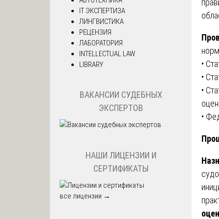
прав
IT ЭКСПЕРТИЗА
обла
ЛИНГВИСТИКА
РЕЦЕНЗИЯ
Про
ЛАБОРАТОРИЯ
норм
INTELLECTUAL LAW
• Ст
LIBRARY
• Ст
• Ст
ВАКАНСИИ СУДЕБНЫХ
оцен
ЭКСПЕРТОВ
• Фе
Проц
НАШИ ЛИЦЕНЗИИ И
Назн
СЕРТИФИКАТЫ
судо
иниц
все лицензии →
прак
оце