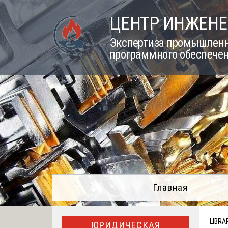
Skip
ЦЕНТР ИНЖЕНЕ
to
content
Экспертиза промышленно
программного обеспечен
Главная
LIBRA
ЮРИДИЧЕСКАЯ