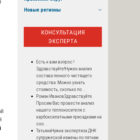
в
Новые регионы
КОНСУЛЬТАЦИЯ
ЭКСПЕРТА
Есть к вам вопрос !
Здравствуйте!Нужен анализ
состава пенного чистящего
средства. Можно узнать
стоимость, сколько по ...
Роман Иванов
Здравствуйте.
Просим Вас провести анализ
нашего теплоносителя с
ой
карбоксилатными присадками на
й
соо...
й
Татьяна
Нужна экспертиза ДНК
супружеской измены по пятнам