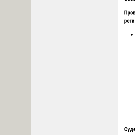
Пров
реги
Суде