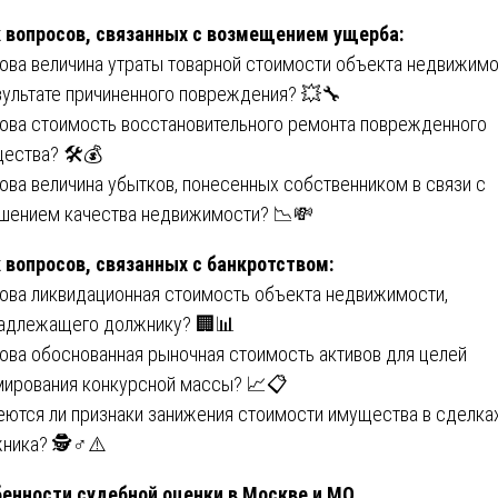
 вопросов, связанных с возмещением ущерба:
кова величина утраты товарной стоимости объекта недвижим
зультате причиненного повреждения? 💥🔧
кова стоимость восстановительного ремонта поврежденного
ества? 🛠️💰
кова величина убытков, понесенных собственником в связи с
шением качества недвижимости? 📉💸
 вопросов, связанных с банкротством:
кова ликвидационная стоимость объекта недвижимости,
адлежащего должнику? 🏢📊
кова обоснованная рыночная стоимость активов для целей
ирования конкурсной массы? 📈📋
еются ли признаки занижения стоимости имущества в сделка
ника? 🕵️♂️⚠️
енности судебной оценки в Москве и МО