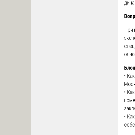
дина
Вопр
При 
эксп
спец
одно
Блок
• Ка
Москв
• Ка
номе
закл
• Ка
собс