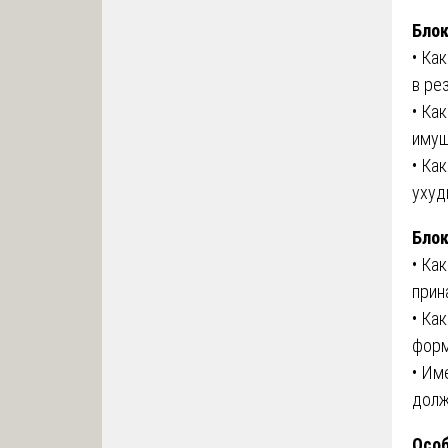
Блок
• Ка
в ре
• Ка
имущ
• Ка
ухуд
Блок
• Ка
прин
• Ка
форм
• Им
долж
Особ