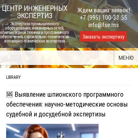
Skip
ЦЕНТР ИНЖЕНЕРНЫХ
Ждем ваших заявок!
to
ЭКСПЕРТИЗ
+7 (995) 100-33-55
content
Экспертиза промышленного
info@fse.ms
оборудования, инженерных сетей,
компьютерной техники и программного
Заказать экспертизу
обеспечения, строительно-техническая
и пожарно-техническая экспертиза
МЕНЮ
LIBRARY
🆘 Выявление шпионского программного
обеспечения: научно-методические основы
судебной и досудебной экспертизы