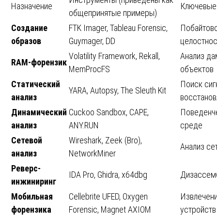
Назначение
Ключевые
общепринятые примеры)
Создание
FTK Imager, Tableau Forensic,
Побайтово
образов
Guymager, DD
целостнос
Volatility Framework, Rekall,
Анализ да
RAM-форензик
MemProcFS
объектов
Статический
Поиск сиг
YARA, Autopsy, The Sleuth Kit
анализ
восстанов
Динамический
Cuckoo Sandbox, CAPE,
Поведенче
анализ
ANY.RUN
среде
Сетевой
Wireshark, Zeek (Bro),
Анализ се
анализ
NetworkMiner
Реверс-
IDA Pro, Ghidra, x64dbg
Дизассемб
инжиниринг
Мобильная
Cellebrite UFED, Oxygen
Извлечени
форензика
Forensic, Magnet AXIOM
устройств