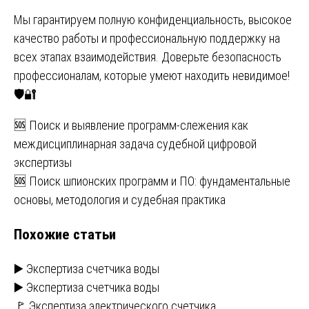
Мы гарантируем полную конфиденциальность, высокое
качество работы и профессиональную поддержку на
всех этапах взаимодействия. Доверьте безопасность
профессионалам, которые умеют находить невидимое!
🛡️🔐
Навигация
🆘 Поиск и выявление программ-слежения как
междисциплинарная задача судебной цифровой
по
экспертизы
записям
🆘 Поиск шпионских программ и ПО: фундаментальные
основы, методология и судебная практика
Похожие статьи
▶️ Экспертиза счетчика воды
▶️ Экспертиза счетчика воды
🚩 Экспертиза электрического счетчика