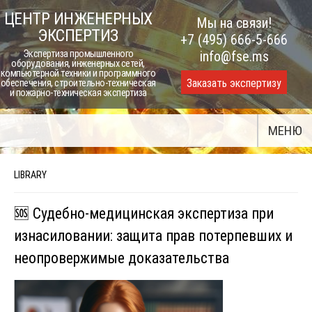
Skip
ЦЕНТР ИНЖЕНЕРНЫХ
Мы на связи!
to
ЭКСПЕРТИЗ
+7 (495) 666-5-666
content
Экспертиза промышленного
info@fse.ms
оборудования, инженерных сетей,
компьютерной техники и программного
Заказать экспертизу
обеспечения, строительно-техническая
и пожарно-техническая экспертиза
МЕНЮ
LIBRARY
🆘 Судебно-медицинская экспертиза при
изнасиловании: защита прав потерпевших и
неопровержимые доказательства