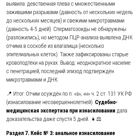
выявила: девственная плева с множественными
зажившими разрывами (давность от нескольких недель
до нескольких месяцев) и свежими микротравмами
(давность 4-5 дней). Сперматозоиды не обнаружены
(разложились), но методом ПЦР-анализа выявлена ДНК
отчима в соскобе из влагалища (несколько
эпителиальных клеток). Также зафиксированы старые
кровоподтёки на руках. Вывод: неоднократное насилие
с пенетрацией, последний эпизод подтверждён
микротравмами и ДНК.
📍 Итог: Отчим осуждён по п. «а», «н» ч. 2 ст. 131 УК РФ
(изнасилование несовершеннолетней).
Судебно-
медицинская экспертиза при изнасиловании
дала
доказательства даже спустя 5 дней. 👧⚖️
Раздел 7. Кейс № 3: анальное изнасилование