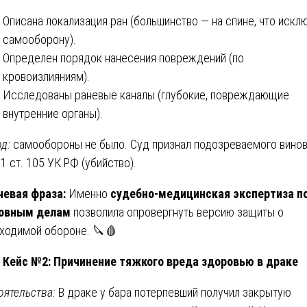
Описана локализация ран (большинство — на спине, что искл
самооборону).
Определен порядок нанесения повреждений (по
кровоизлияниям).
Исследованы раневые каналы (глубокие, повреждающие
внутренние органы).
д:
самообороны не было. Суд признал подозреваемого вино
 1 ст. 105 УК РФ (убийство).
евая фраза:
Именно
судебно-медицинская экспертиза п
ловным делам
позволила опровергнуть версию защиты о
ходимой обороне. 🔪🩸
Кейс №2: Причинение тяжкого вреда здоровью в драке
оятельства:
В драке у бара потерпевший получил закрытую