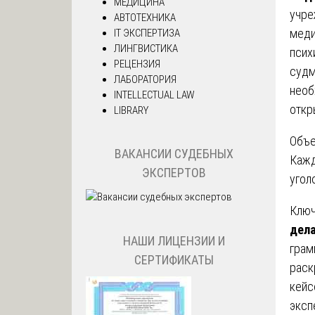
МЕДИЦИНА
учре
АВТОТЕХНИКА
меди
IT ЭКСПЕРТИЗА
ЛИНГВИСТИКА
псих
РЕЦЕНЗИЯ
судм
ЛАБОРАТОРИЯ
необ
INTELLECTUAL LAW
откр
LIBRARY
Объе
ВАКАНСИИ СУДЕБНЫХ
Кажд
ЭКСПЕРТОВ
угол
Клю
дел
НАШИ ЛИЦЕНЗИИ И
грам
СЕРТИФИКАТЫ
раск
кейс
эксп