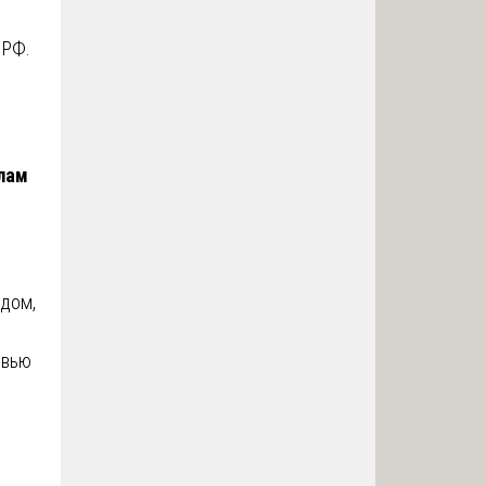
 РФ.
лам
одом,
овью