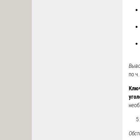
Выво
по ч.
Ключ
уго
необ
Обст