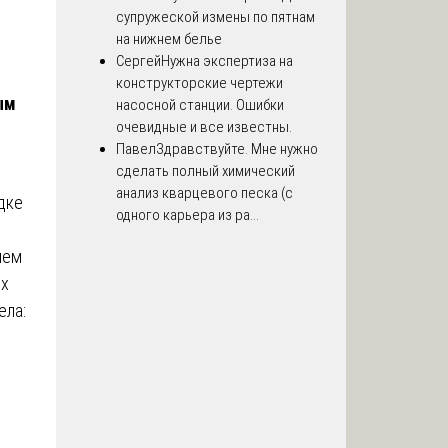
супружеской измены по пятнам
на нижнем белье
Сергей
Нужна экспертиза на
конструкторские чертежи
ым
насосной станции. Ошибки
очевидные и все известны.
Павел
Здравствуйте. Мне нужно
сделать полный химический
анализ кварцевого песка (с
дке
одного карьера из ра...
ием
ях
ела: