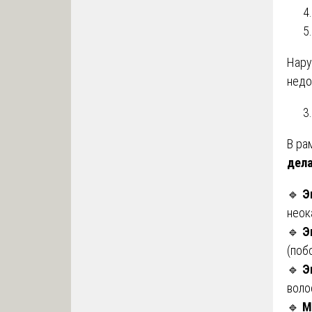
Нару
недо
В ра
дел
🔹
Э
неок
🔹
Э
(поб
🔹
Э
воло
🔹
М