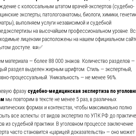
ждение с колоссальным штатом врачей-экспертов (судебно-
цинские эксперты, патологоанатомы, биологи, химики, генетик
иатры), выполняем услуги независимой и судебной
едэкспертизы на высочайшем профессиональном уровне. Вс
ходимые лицензии расположены на нашем официальном сайт
ытом доступе. 📜✅
м материала — более 88 000 знаков. Количество разделов — 
ый раздел выделен жирным шрифтом. Стиль — экспертный,
овно-процессуальный. Уникальность — не менее 96%.
чевую фразу
судебно-медицинская экспертиза по уголов
ам
мы повторим в тексте не менее 5 раз, в различных
матических формах и контекстах, чтобы максимально полно
рыть все аспекты: от видов экспертиз по УПК РФ до практич
ов из судебной практики. В уголовном процессе заключение
ерта часто становится «царицей доказательств» — оно может