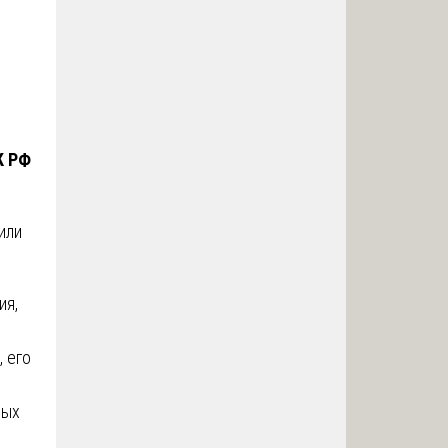
К РФ
или
ия,
 его
ных