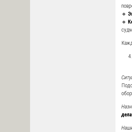
повр
🔹
Э
🔹
К
судм
Кажд
Ситу
Подо
обор
Назн
дел
Наши