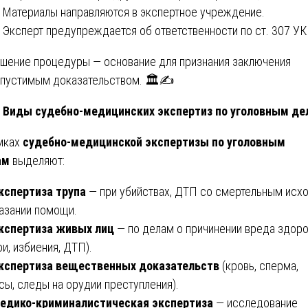
Материалы направляются в экспертное учреждение.
Эксперт предупреждается об ответственности по ст. 307 УК
шение процедуры — основание для признания заключения
пустимым доказательством. 🏛️✍️
Виды судебно-медицинских экспертиз по уголовным де
мках
судебно-медицинской экспертизы по уголовным
ам
выделяют:
кспертиза трупа
— при убийствах, ДТП со смертельным исх
азании помощи.
кспертиза живых лиц
— по делам о причинении вреда здор
ои, избиения, ДТП).
кспертиза вещественных доказательств
(кровь, сперма,
сы, следы на орудии преступления).
едико-криминалистическая экспертиза
— исследование