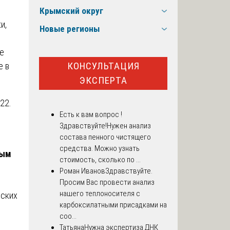
Крымский округ
и,
Новые регионы
е
КОНСУЛЬТАЦИЯ
е в
ЭКСПЕРТА
22.
Есть к вам вопрос !
Здравствуйте!Нужен анализ
состава пенного чистящего
средства. Можно узнать
ным
стоимость, сколько по ...
Роман Иванов
Здравствуйте.
Просим Вас провести анализ
нашего теплоносителя с
еских
карбоксилатными присадками на
соо...
Татьяна
Нужна экспертиза ДНК