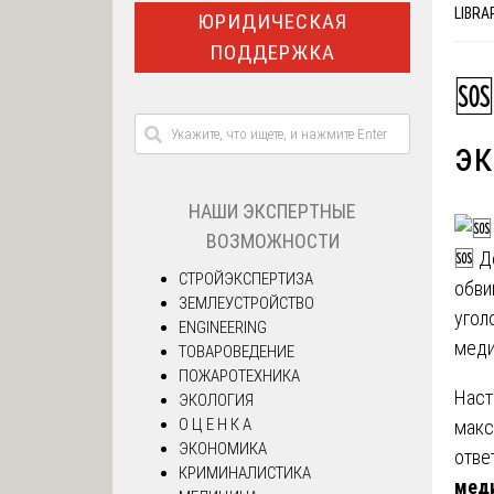
LIBRA
ЮРИДИЧЕСКАЯ
ПОДДЕРЖКА
🆘
эк
НАШИ ЭКСПЕРТНЫЕ
ВОЗМОЖНОСТИ
🆘 Д
СТРОЙЭКСПЕРТИЗА
обви
ЗЕМЛЕУСТРОЙСТВО
угол
ENGINEERING
меди
ТОВАРОВЕДЕНИЕ
ПОЖАРОТЕХНИКА
Наст
ЭКОЛОГИЯ
О Ц Е Н К А
макс
ЭКОНОМИКА
отве
КРИМИНАЛИСТИКА
меди