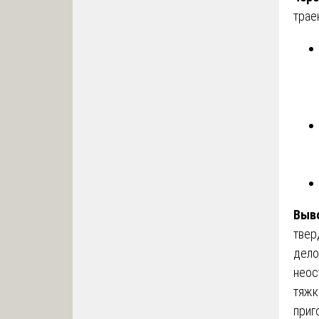
трае
Выв
твер
дело
неос
тяжк
приг