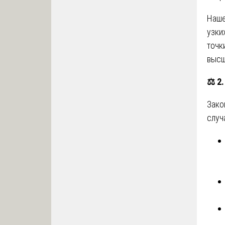
Наше
узки
точк
высш
⚖️
2.
Зако
случ