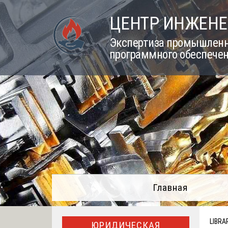
Skip
ЦЕНТР ИНЖЕНЕ
to
content
Экспертиза промышленно
программного обеспечен
Главная
LIBRA
ЮРИДИЧЕСКАЯ