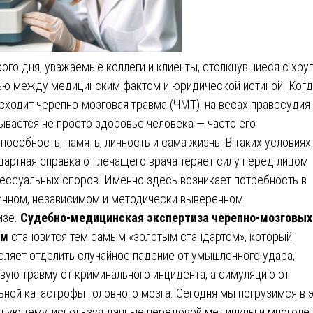
ого дня, уважаемые коллеги и клиенты, столкнувшиеся с хру
ью между медицинским фактом и юридической истиной. Когд
сходит черепно-мозговая травма (ЧМТ), на весах правосудия
ывается не просто здоровье человека — часто его
пособность, память, личность и сама жизнь. В таких условиях
дартная справка от лечащего врача теряет силу перед лицом
ессуальных споров. Именно здесь возникает потребность в
инном, независимом и методически выверенном
изе.
Судебно-медицинская экспертиза черепно-мозговых
вм
становится тем самым «золотым стандартом», который
оляет отделить случайное падение от умышленного удара,
вую травму от криминального инцидента, а симуляцию от
ьной катастрофы головного мозга. Сегодня мы погрузимся в э
ную тему, используя данные передовой медицины и многоле