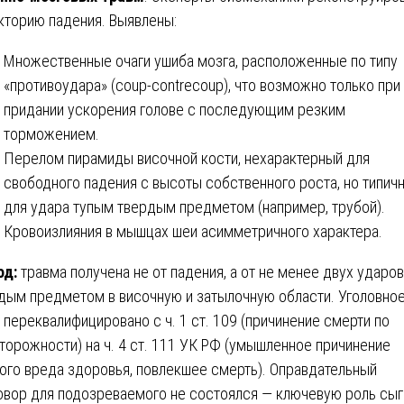
кторию падения. Выявлены:
Множественные очаги ушиба мозга, расположенные по типу
«противоудара» (coup-contrecoup), что возможно только при
придании ускорения голове с последующим резким
торможением.
Перелом пирамиды височной кости, нехарактерный для
свободного падения с высоты собственного роста, но типич
для удара тупым твердым предметом (например, трубой).
Кровоизлияния в мышцах шеи асимметричного характера.
од:
травма получена не от падения, а от не менее двух ударов
дым предметом в височную и затылочную области. Уголовно
 переквалифицировано с ч. 1 ст. 109 (причинение смерти по
торожности) на ч. 4 ст. 111 УК РФ (умышленное причинение
ого вреда здоровья, повлекшее смерть). Оправдательный
овор для подозреваемого не состоялся — ключевую роль сыг