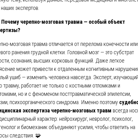
 наших экспертов.
 Почему черепно-мозговая травма — особый объект
пертизы?
пно-мозговая травма отличается от перелома конечности или
вого ранения грудной клетки. Головной мозг — это субстрат
ости, сознания, высших корковых функций. Даже легкое
ясение может привести к отдаленным когнитивным нарушения
лый ушиб — изменить человека навсегда. Эксперт, изучающи
ю травму, работает не только с костными отломками и
томами, но и с феноменом посттравматической эпилепсии,
зии, психоорганического синдрома. Именно поэтому
судебн
цинская экспертиза черепно-мозговых травм
всегда нос
исциплинарный характер: нейрохирург, невролог, психолог,
генолог и биомеханик объединяют усилия, чтобы ответить на
осы следствия. 🧩