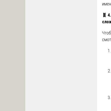
имен
🧬
4.
сло
Чтоб
смот