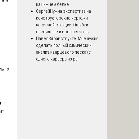
на нижнем белье
Сергей
Нужна экспертиза на
конструкторские чертежи
насосной станции. Ошибки
очевидные и все известны.
Павел
Здравствуйте. Мне нужно
сделать полный химический
анализ кварцевого песка (с
одного карьера из ра...
м, а
й
о-
ит