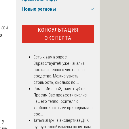
Новые регионы
пкой
КОНСУЛЬТАЦИЯ
а
ЭКСПЕРТА
Есть к вам вопрос !
Здравствуйте!Нужен анализ
состава пенного чистящего
средства. Можно узнать
стоимость, сколько по ...
Роман Иванов
Здравствуйте.
Просим Вас провести анализ
нашего теплоносителя с
карбоксилатными присадками на
соо...
ту
Татьяна
Нужна экспертиза ДНК
супружеской измены по пятнам
тний