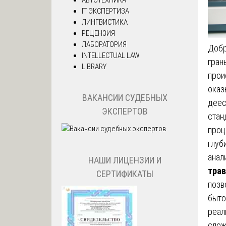
IT ЭКСПЕРТИЗА
ЛИНГВИСТИКА
РЕЦЕНЗИЯ
ЛАБОРАТОРИЯ
Добр
INTELLECTUAL LAW
гран
LIBRARY
прои
оказ
ВАКАНСИИ СУДЕБНЫХ
деес
ЭКСПЕРТОВ
стан
проц
глуб
анал
НАШИ ЛИЦЕНЗИИ И
тра
СЕРТИФИКАТЫ
позв
быто
реал
слож