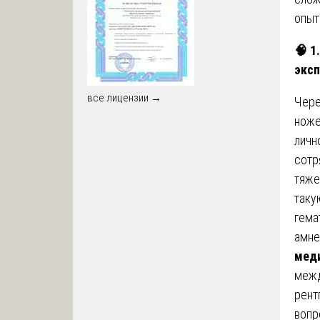
опыт
🧠
1.
экс
все лицензии →
Чере
ноже
личн
сотр
тяже
таку
гема
амне
меди
межд
рент
вопр