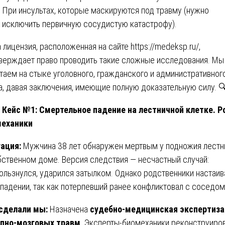
При инсультах, которые маскируются под травму (нужно
исключить первичную сосудистую катастрофу).
 лицензия, расположенная на сайте
https://medeksp.ru/
,
верждает право проводить такие сложные исследования. Мы
таем на стыке уголовного, гражданского и административног
а, давая заключения, имеющие полную доказательную силу. 
 Кейс №1: Смертельное падение на лестничной клетке. Р
механики
ация:
Мужчина 38 лет обнаружен мертвым у подножия лест
бственном доме. Версия следствия — несчастный случай:
ользнулся, ударился затылком. Однако родственники настаи
ападении, так как потерпевший ранее конфликтовал с соседом
сделали мы:
Назначена
судебно-медицинская экспертиза
пно-мозговых травм
. Эксперты-биомеханики реконструиро