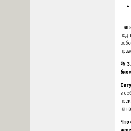
Наша
подт
рабо
прав
📂
3.
био
Ситу
в со
поск
на н
Что 
чере