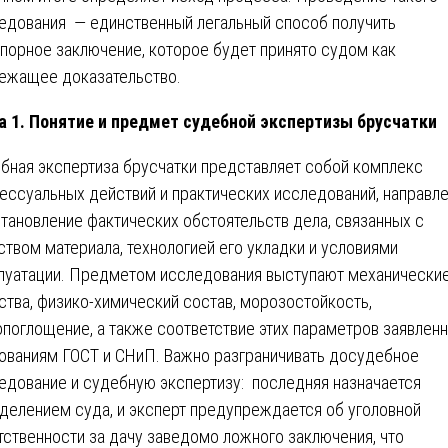
едования — единственный легальный способ получить
порное заключение, которое будет принято судом как
ежащее доказательство.
а 1. Понятие и предмет судебной экспертизы брусчатки
бная экспертиза брусчатки представляет собой комплекс
ессуальных действий и практических исследований, направл
становление фактических обстоятельств дела, связанных с
ством материала, технологией его укладки и условиями
луатации. Предметом исследования выступают механически
ства, физико-химический состав, морозостойкость,
опоглощение, а также соответствие этих параметров заявлен
ованиям ГОСТ и СНиП. Важно разграничивать досудебное
едование и судебную экспертизу: последняя назначается
делением суда, и эксперт предупреждается об уголовной
тственности за дачу заведомо ложного заключения, что