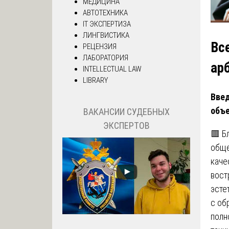
МЕДИЦИНА
АВТОТЕХНИКА
IT ЭКСПЕРТИЗА
ЛИНГВИСТИКА
Вс
РЕЦЕНЗИЯ
ЛАБОРАТОРИЯ
ар
INTELLECTUAL LAW
LIBRARY
Введ
объе
ВАКАНСИИ СУДЕБНЫХ
ЭКСПЕРТОВ
🟥 Б
обще
каче
вост
эсте
с об
полн