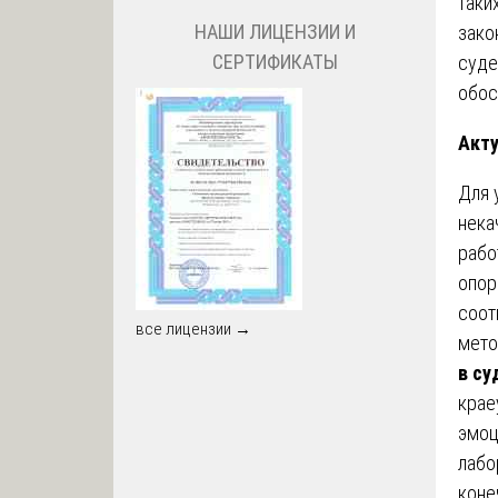
таки
НАШИ ЛИЦЕНЗИИ И
зако
СЕРТИФИКАТЫ
суде
обос
Акту
Для 
нека
рабо
опор
соот
все лицензии →
мето
в су
крае
эмоц
лабо
коне