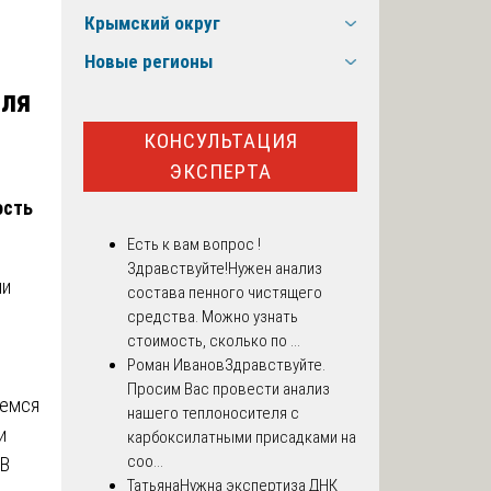
Крымский округ
Новые регионы
для
КОНСУЛЬТАЦИЯ
ЭКСПЕРТА
ость
Есть к вам вопрос !
Здравствуйте!Нужен анализ
ли
состава пенного чистящего
средства. Можно узнать
стоимость, сколько по ...
Роман Иванов
Здравствуйте.
Просим Вас провести анализ
аемся
нашего теплоносителя с
и
карбоксилатными присадками на
соо...
 В
Татьяна
Нужна экспертиза ДНК