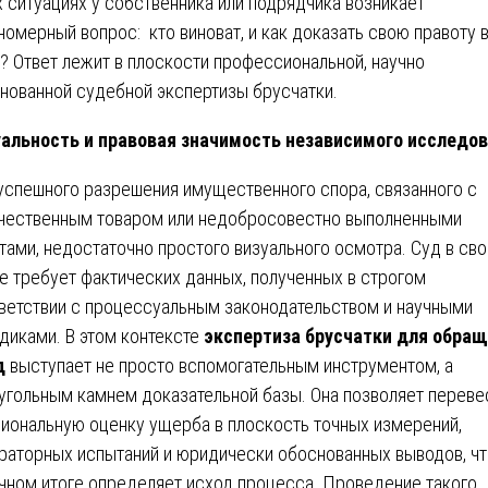
х ситуациях у собственника или подрядчика возникает
номерный вопрос: кто виноват, и как доказать свою правоту 
? Ответ лежит в плоскости профессиональной, научно
нованной судебной экспертизы брусчатки.
альность и правовая значимость независимого исследо
успешного разрешения имущественного спора, связанного с
чественным товаром или недобросовестно выполненными
тами, недостаточно простого визуального осмотра. Суд в св
е требует фактических данных, полученных в строгом
ветствии с процессуальным законодательством и научными
диками. В этом контексте
экспертиза брусчатки для обра
д
выступает не просто вспомогательным инструментом, а
угольным камнем доказательной базы. Она позволяет переве
иональную оценку ущерба в плоскость точных измерений,
раторных испытаний и юридически обоснованных выводов, чт
чном итоге определяет исход процесса. Проведение такого