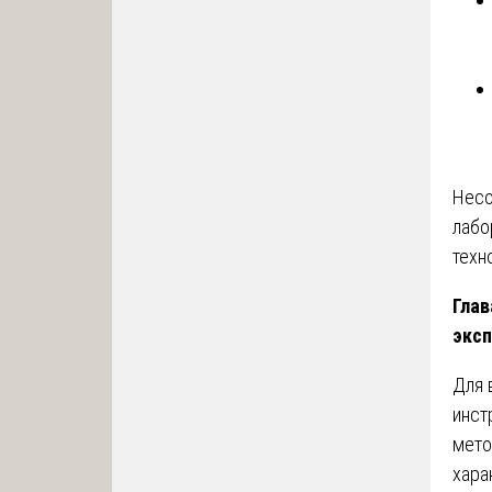
Несо
лабо
техн
Глав
экс
Для 
инст
мето
хара