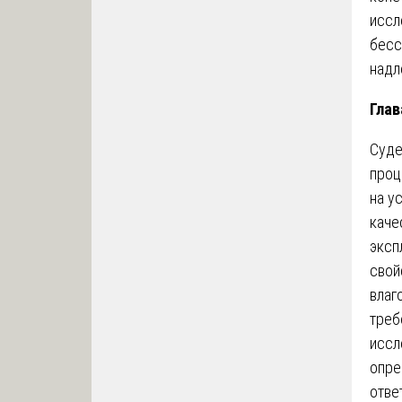
иссл
бесс
надл
Глав
Суде
проц
на у
каче
эксп
свой
влаг
треб
иссл
опре
отве