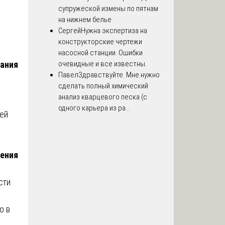
супружеской измены по пятнам
в
на нижнем белье
Сергей
Нужна экспертиза на
конструкторские чертежи
насосной станции. Ошибки
вания
очевидные и все известны.
Павел
Здравствуйте. Мне нужно
сделать полный химический
анализ кварцевого песка (с
одного карьера из ра...
оей
щения
сти
о в