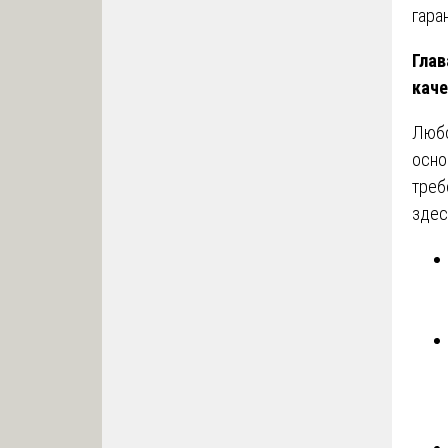
гара
Глав
каче
Любо
осно
треб
здес