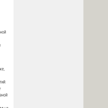
вной
и
ке,
тий.
е
вной
рмы и