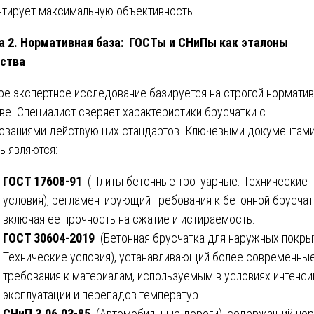
нтирует максимальную объективность.
а 2. Нормативная база: ГОСТы и СНиПы как эталоны
ства
е экспертное исследование базируется на строгой нормати
ве. Специалист сверяет характеристики брусчатки с
ованиями действующих стандартов. Ключевыми документам
ь являются:
ГОСТ 17608-91
(Плиты бетонные тротуарные. Технические
условия), регламентирующий требования к бетонной брусчат
включая ее прочность на сжатие и истираемость.
ГОСТ 30604-2019
(Бетонная брусчатка для наружных покры
Технические условия), устанавливающий более современны
требования к материалам, используемым в условиях интенси
эксплуатации и перепадов температур
СНиП 3.06.03-85
(Автомобильные дороги), содержащий но