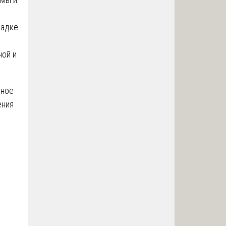
ладке
ной и
нное
ения