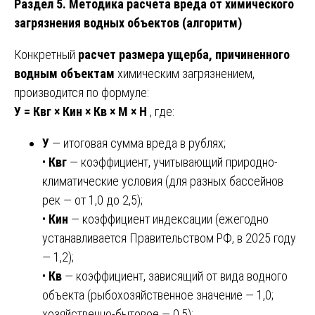
Раздел 5. Методика расчета вреда от химического
загрязнения водных объектов (алгоритм)
Конкретный
расчет размера ущерба, причиненного
водным объектам
химическим загрязнением,
производится по формуле:
У = Квг × Кин × Кв × М × Н
, где:
У
— итоговая сумма вреда в рублях;
•
Квг
— коэффициент, учитывающий природно-
климатические условия (для разных бассейнов
рек — от 1,0 до 2,5);
•
Кин
— коэффициент индексации (ежегодно
устанавливается Правительством РФ, в 2025 году
— 1,2);
•
Кв
— коэффициент, зависящий от вида водного
объекта (рыбохозяйственное значение — 1,0;
хозяйственно-бытовое — 0,5);