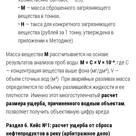
•
М
— масса сброшенного загрязняющего
вещества в тоннах;
•
Н
— такса для конкретного загрязняющего
вещества (рублей за 1 тонну, утверждена в
приложении к Методике).
Масса вещества
М
рассчитывается на основе
результатов анализов проб воды:
М = С × V × 10⁻⁶
, где С
— концентрация вещества выше фона (мг/дм³), V —
объем сточных вод (м³). При аварийных разливах масса
определяется по объему разлившейся жидкости и ее
плотности. Именно этот многоступенчатый
расчет
размера ущерба, причиненного водным объектам
,
позволяет получить объективную цифру вреда.
Раздел 6. Кейс №1: расчет ущерба от сброса
нефтепродуктов в реку (арбитражное дело)