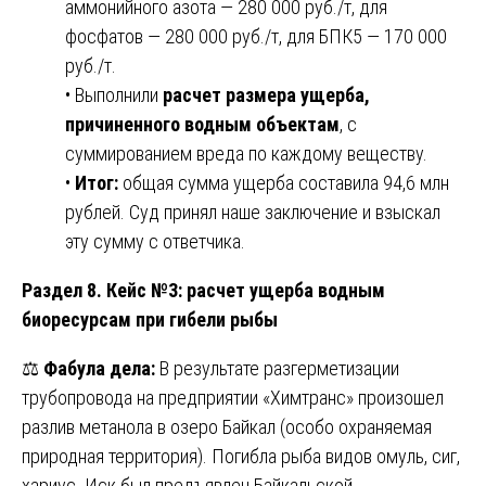
аммонийного азота — 280 000 руб./т, для
фосфатов — 280 000 руб./т, для БПК5 — 170 000
руб./т.
• Выполнили
расчет размера ущерба,
причиненного водным объектам
, с
суммированием вреда по каждому веществу.
•
Итог:
общая сумма ущерба составила 94,6 млн
рублей. Суд принял наше заключение и взыскал
эту сумму с ответчика.
Раздел 8. Кейс №3: расчет ущерба водным
биоресурсам при гибели рыбы
⚖️
Фабула дела:
В результате разгерметизации
трубопровода на предприятии «Химтранс» произошел
разлив метанола в озеро Байкал (особо охраняемая
природная территория). Погибла рыба видов омуль, сиг,
хариус. Иск был предъявлен Байкальской