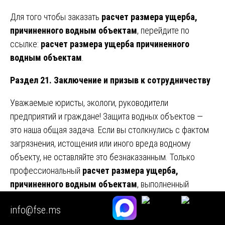
Для того чтобы заказать
расчет размера ущерба,
причиненного водным объектам
, перейдите по
ссылке:
расчет размера ущерба причиненного
водным объектам
.
Раздел 21. Заключение и призыв к сотрудничеству
Уважаемые юристы, экологи, руководители
предприятий и граждане! Защита водных объектов —
это наша общая задача. Если вы столкнулись с фактом
загрязнения, истощения или иного вреда водному
объекту, не оставляйте это безнаказанным. Только
профессиональный
расчет размера ущерба,
причиненного водным объектам
, выполненный
нашими экспертами, позволит вам взыскать
info@fse.ms
компенсацию в полном объеме. Мы работаем по всей
России, выезжаем на место отбора проб, даем