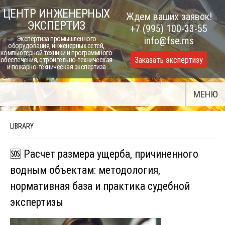
Skip
ЦЕНТР ИНЖЕНЕРНЫХ
Ждем ваших заявок!
to
ЭКСПЕРТИЗ
+7 (995) 100-33-55
content
Экспертиза промышленного
info@fse.ms
оборудования, инженерных сетей,
компьютерной техники и программного
Заказать экспертизу
обеспечения, строительно-техническая
и пожарно-техническая экспертиза
МЕНЮ
LIBRARY
🆘 Расчет размера ущерба, причиненного
водным объектам: методология,
нормативная база и практика судебной
экспертизы