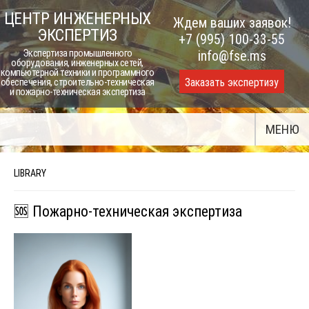
Skip
ЦЕНТР ИНЖЕНЕРНЫХ
Ждем ваших заявок!
to
ЭКСПЕРТИЗ
+7 (995) 100-33-55
content
Экспертиза промышленного
info@fse.ms
оборудования, инженерных сетей,
компьютерной техники и программного
Заказать экспертизу
обеспечения, строительно-техническая
и пожарно-техническая экспертиза
МЕНЮ
LIBRARY
🆘 Пожарно-техническая экспертиза