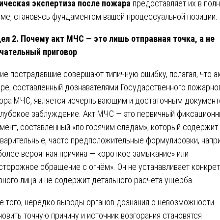
ическая экспертиза после пожара
предоставляет их в пол
ме, становясь фундаментом вашей процессуальной позиции.
ел 2. Почему акт МЧС — это лишь отправная точка, а не
чательный приговор
ие пострадавшие совершают типичную ошибку, полагая, что ак
ре, составленный дознавателями Государственного пожарно
ора МЧС, является исчерпывающим и достаточным документ
глубокое заблуждение. Акт МЧС — это первичный фиксацион
мент, составленный «по горячим следам», который содержит
варительные, часто предположительные формулировки, напр
более вероятная причина — короткое замыкание» или
сторожное обращение с огнём». Он не устанавливает конкре
вного лица и не содержит детального расчёта ущерба.
е того, нередко выводы органов дознания о невозможности
новить точную причину и источник возгорания становятся