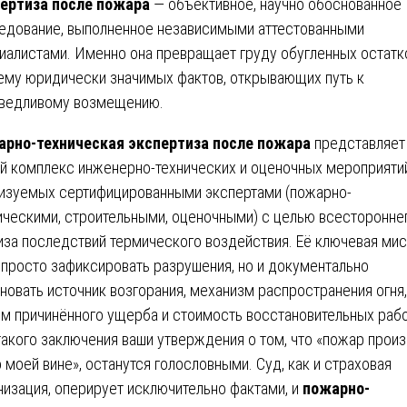
ертиза после пожара
— объективное, научно обоснованное
едование, выполненное независимыми аттестованными
иалистами. Именно она превращает груду обугленных остатк
ему юридически значимых фактов, открывающих путь к
ведливому возмещению.
рно-техническая экспертиза после пожара
представляет
й комплекс инженерно-технических и оценочных мероприятий
изуемых сертифицированными экспертами (пожарно-
ическими, строительными, оценочными) с целью всесторонне
иза последствий термического воздействия. Её ключевая ми
 просто зафиксировать разрушения, но и документально
новать источник возгорания, механизм распространения огня,
м причинённого ущерба и стоимость восстановительных рабо
такого заключения ваши утверждения о том, что «пожар прои
о моей вине», останутся голословными. Суд, как и страховая
низация, оперирует исключительно фактами, и
пожарно-