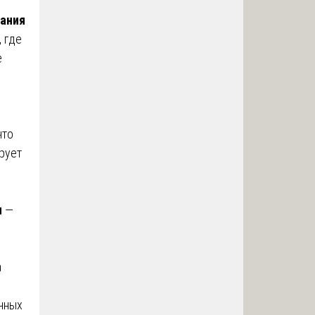
рания
, где
е
что
рует
я
—
а
чных