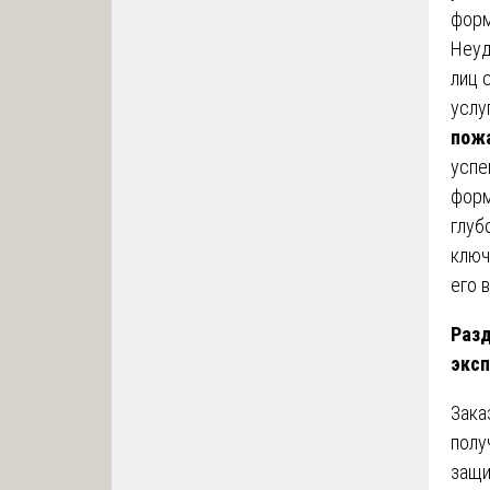
форм
Неуд
лиц 
услу
пож
успе
форм
глуб
ключ
его 
Разд
эксп
Зака
полу
защи