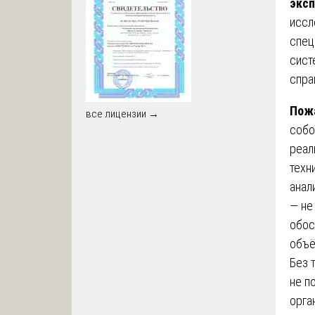
эксп
иссл
спец
сист
спра
Пожа
все лицензии →
собо
реал
техн
анал
— не
обос
объё
Без 
не п
орга