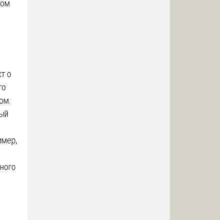
ном
т о
го
ом.
ный
имер,
тного