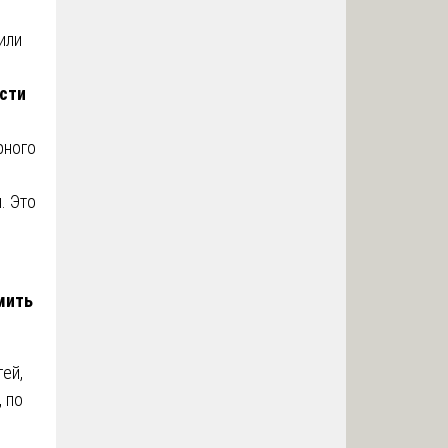
или
сти
рного
. Это
мить
ей,
 по