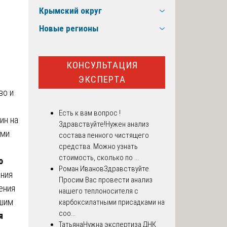
Крымский округ
Новые регионы
КОНСУЛЬТАЦИЯ
ЭКСПЕРТА
во и
Есть к вам вопрос !
ин на
Здравствуйте!Нужен анализ
ыми
состава пенного чистящего
й
средства. Можно узнать
стоимость, сколько по ...
о
Роман Иванов
Здравствуйте.
ания
Просим Вас провести анализ
ения
нашего теплоносителя с
ашим
карбоксилатными присадками на
соо...
я
Татьяна
Нужна экспертиза ДНК