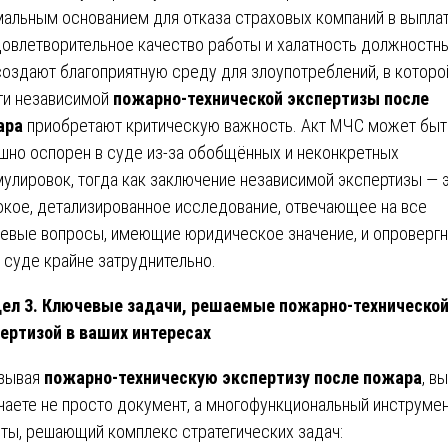
альным основанием для отказа страховых компаний в выплат
овлетворительное качество работы и халатность должностн
создают благоприятную среду для злоупотреблений, в которо
ги независимой
пожарно-технической экспертизы после
ара
приобретают критическую важность. Акт МЧС может быт
шно оспорен в суде из-за обобщённых и неконкретных
улировок, тогда как заключение независимой экспертизы — 
окое, детализированное исследование, отвечающее на все
евые вопросы, имеющие юридическое значение, и опровергн
в суде крайне затруднительно.
ел 3. Ключевые задачи, решаемые пожарно-техническо
ертизой в ваших интересах
зывая
пожарно-техническую экспертизу после пожара
, вы
чаете не просто документ, а многофункциональный инструме
ты, решающий комплекс стратегических задач: