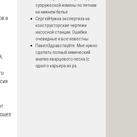
супружеской измены по пятнам
на нижнем белье
ов в
Сергей
Нужна экспертиза на
конструкторские чертежи
насосной станции. Ошибки
очевидные и все известны.
Павел
Здравствуйте. Мне нужно
сделать полный химический
,
анализ кварцевого песка (с
одного карьера из ра...
го
ссия
т.
зошёл