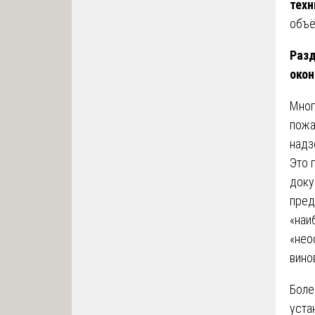
техн
объё
Разд
окон
Мног
пожа
надз
Это 
доку
пред
«наи
«нео
вино
Боле
уста