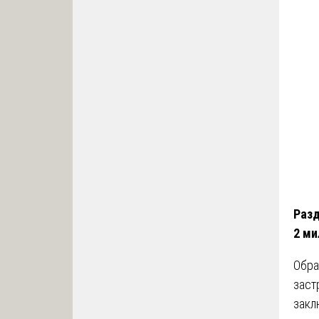
Разд
2 ми
Обра
заст
закл