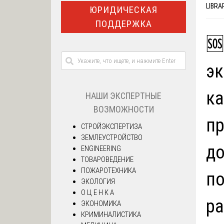
LIBRA
ЮРИДИЧЕСКАЯ
ПОДДЕРЖКА
🆘
эк
ка
НАШИ ЭКСПЕРТНЫЕ
ВОЗМОЖНОСТИ
пр
СТРОЙЭКСПЕРТИЗА
ЗЕМЛЕУСТРОЙСТВО
до
ENGINEERING
ТОВАРОВЕДЕНИЕ
ПОЖАРОТЕХНИКА
по
ЭКОЛОГИЯ
О Ц Е Н К А
ра
ЭКОНОМИКА
КРИМИНАЛИСТИКА