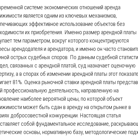
временной системе экономических отношений аренда
ижимости является одним из ключевых механизмов,
печивающих эффективное использование объектов без
ходимости их приобретения. Именно размер арендной платы
упает тем параметром, вокруг которого концентрируются
ресы арендодателя и арендатора, и именно он часто становит
иной острых судебных споров. По данным судебной статисти
дел, связанных с арендной платой, суд назначает оценочную
ертизу, а в спорах об изменении арендной платы этот показат
игает 81%. Оценка рыночной ставки арендной платы предста
й профессиональную деятельность, направленную на
новление наиболее вероятной цены, по которой объект
ижимости может быть сдан в аренду на открытом рынке в
виях добросовестной конкуренции. Настоящая статья
ставляет собой фундаментальное исследование, раскрываю
етические основы, нормативную базу, методологические под