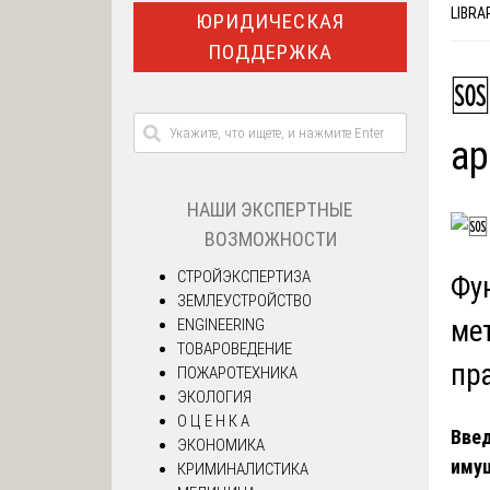
LIBRA
ЮРИДИЧЕСКАЯ
ПОДДЕРЖКА
🆘
ар
НАШИ ЭКСПЕРТНЫЕ
ВОЗМОЖНОСТИ
СТРОЙЭКСПЕРТИЗА
Фу
ЗЕМЛЕУСТРОЙСТВО
ме
ENGINEERING
ТОВАРОВЕДЕНИЕ
пр
ПОЖАРОТЕХНИКА
ЭКОЛОГИЯ
О Ц Е Н К А
Введ
ЭКОНОМИКА
имущ
КРИМИНАЛИСТИКА