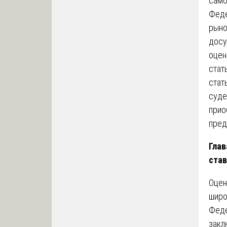
само
Феде
рыно
досу
оцен
стат
стат
суде
прио
пред
Глав
став
Оцен
широ
Феде
закл