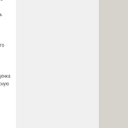
ь.
го
ценка
рсную