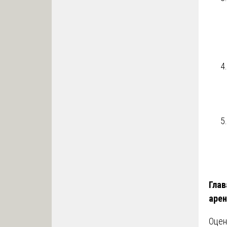
Глав
аре
Оцен