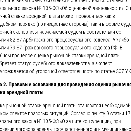
стоятельным объектом оценки в соответствии со статьей 5
рального закона № 135-ФЗ «Об оценочной деятельности». О
чной ставки арендной платы может проводиться как в
дебном порядке (по инициативе стороны), так и в форме суд
очной экспертизы, назначаемой судом в соответствии со
ьями 82-87 Арбитражного процессуального кодекса РФ либо
ьями 79-87 Гражданского процессуального кодекса РФ. В
бном процессе оценка рыночной ставки арендной платы
бретает статус судебного доказательства, а эксперт
упреждается об уголовной ответственности по статье 307 УК
а 2. Правовые основания для проведения оценки рыночн
ки арендной платы
ка рыночной ставки арендной платы становится необходимой
ком спектре правовых ситуаций. Согласно пункту 9 статьи 17
рального закона № 135-ФЗ «О защите конкуренции», при
ючении договора аренды государственного или муниципально