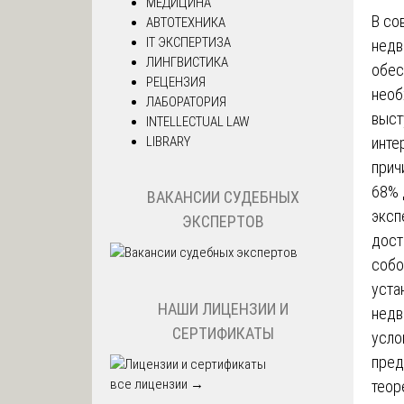
МЕДИЦИНА
В со
АВТОТЕХНИКА
IT ЭКСПЕРТИЗА
недв
ЛИНГВИСТИКА
обес
РЕЦЕНЗИЯ
необ
ЛАБОРАТОРИЯ
выст
INTELLECTUAL LAW
LIBRARY
инте
прич
68% 
ВАКАНСИИ СУДЕБНЫХ
эксп
ЭКСПЕРТОВ
дост
собо
уста
НАШИ ЛИЦЕНЗИИ И
недв
СЕРТИФИКАТЫ
усло
пред
все лицензии →
теор