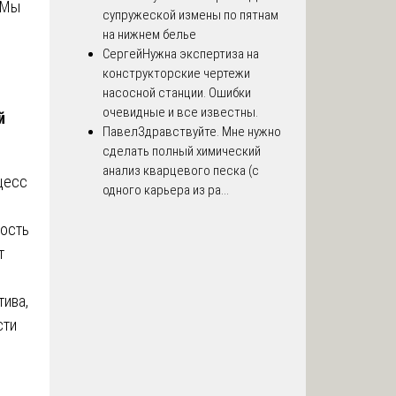
 Мы
супружеской измены по пятнам
на нижнем белье
Сергей
Нужна экспертиза на
конструкторские чертежи
насосной станции. Ошибки
очевидные и все известны.
й
Павел
Здравствуйте. Мне нужно
сделать полный химический
анализ кварцевого песка (с
цесс
одного карьера из ра...
мость
т
тива,
сти