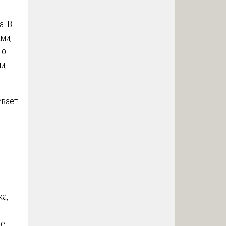
а. В
ми,
но
и,
ивает
ка,
не