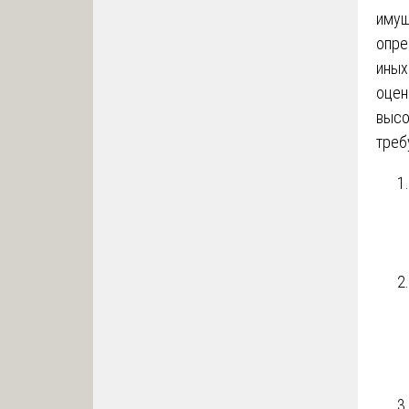
имущ
опре
иных
оцен
высо
треб