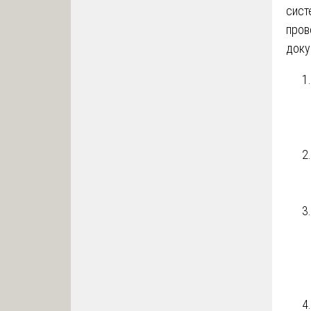
сист
пров
доку