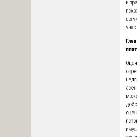
и пр
пока
аргу
учас
Глав
пла
Оцен
опре
недв
арен
може
добр
оцен
пото
имущ