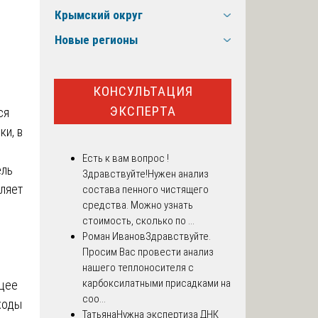
Крымский округ
Новые регионы
КОНСУЛЬТАЦИЯ
ЭКСПЕРТА
ся
ки, в
Есть к вам вопрос !
ель
Здравствуйте!Нужен анализ
вляет
состава пенного чистящего
средства. Можно узнать
стоимость, сколько по ...
Роман Иванов
Здравствуйте.
Просим Вас провести анализ
нашего теплоносителя с
карбоксилатными присадками на
щее
соо...
ходы
Татьяна
Нужна экспертиза ДНК