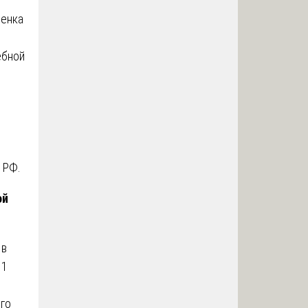
ценка
ебной
 РФ.
ой
 в
.1
го