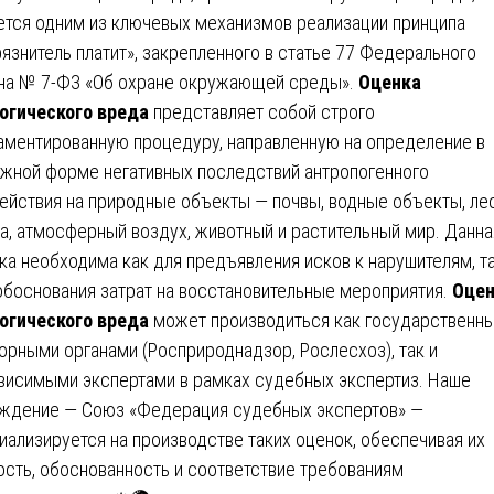
ется одним из ключевых механизмов реализации принципа
рязнитель платит», закрепленного в статье 77 Федерального
на № 7-ФЗ «Об охране окружающей среды».
Оценка
огического вреда
представляет собой строго
аментированную процедуру, направленную на определение в
жной форме негативных последствий антропогенного
ействия на природные объекты — почвы, водные объекты, лес
а, атмосферный воздух, животный и растительный мир. Данна
ка необходима как для предъявления исков к нарушителям, та
обоснования затрат на восстановительные мероприятия.
Оцен
огического вреда
может производиться как государственн
орными органами (Росприроднадзор, Рослесхоз), так и
висимыми экспертами в рамках судебных экспертиз. Наше
ждение — Союз «Федерация судебных экспертов» —
иализируется на производстве таких оценок, обеспечивая их
ость, обоснованность и соответствие требованиям