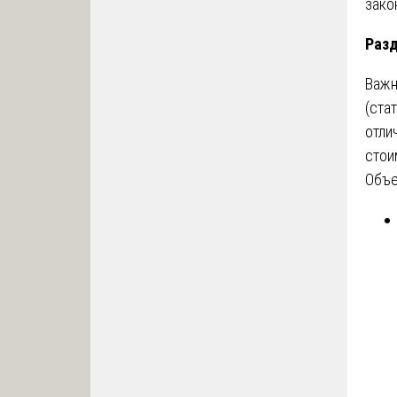
зако
Разд
Важн
(ста
отли
стои
Объ