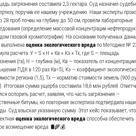
адь загрязнения составила 2,3 гектара. Суд назначил судеб
ертизу, поручив ее нашему учреждению. Наши эксперты прои
р 28 проб почвы на глубину до 50 см, провели лабораторные
едования (определение массовой концентрации нефтепродук
дом газовой хроматографии). На основании полученных данн
 выполнена
оценка экологического вреда
по Методике № 2
ула расчета: У = S × H × Кв × Кэ × Тх, где S — площадь
язнения (га), Н — глубина (м), Кв — показатель от концентрации
ышении ПДК в 120 раз Кв=5), Кэ — коэффициент экологическ
имости региона (1,5), Тх — норматив стоимости земель (900 ру
м). Итоговая сумма ущерба составила 18,6 млн рублей. Ответч
лся оспорить расчет, заявляя, что часть загрязнения —
ственные битумы, но повторная экспертиза подтвердила наши
ды. Суд взыскал указанную сумму. Этот кейс показывает, что
ектная
оценка экологического вреда
способна обеспечить
ое возмещение вреда. 🛢️🌾💰