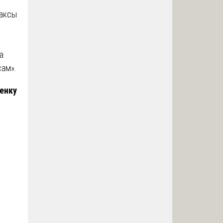
Таксы
а
сам».
енку