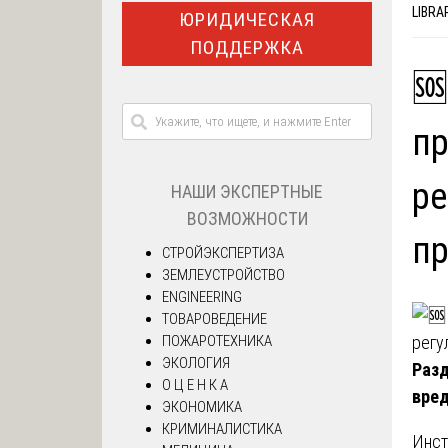
LIBRA
ЮРИДИЧЕСКАЯ
ПОДДЕРЖКА
🆘
пр
ре
НАШИ ЭКСПЕРТНЫЕ
ВОЗМОЖНОСТИ
пр
СТРОЙЭКСПЕРТИЗА
ЗЕМЛЕУСТРОЙСТВО
ENGINEERING
ТОВАРОВЕДЕНИЕ
ПОЖАРОТЕХНИКА
ЭКОЛОГИЯ
Разд
О Ц Е Н К А
вре
ЭКОНОМИКА
КРИМИНАЛИСТИКА
Инст