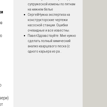
супружеской измены по пятнам
на нижнем белье
ки
Сергей
Нужна экспертиза на
конструкторские чертежи
ов
насосной станции. Ошибки
очевидные и все известны.
ую
Павел
Здравствуйте. Мне нужно
сделать полный химический
анализ кварцевого песка (с
одного карьера из ра...
о
вери)
от