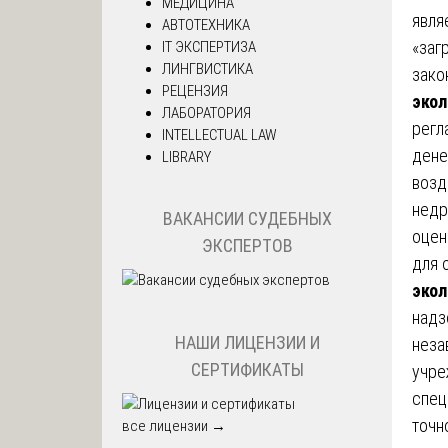
МЕДИЦИНА
явля
АВТОТЕХНИКА
«заг
IT ЭКСПЕРТИЗА
ЛИНГВИСТИКА
зако
РЕЦЕНЗИЯ
экол
ЛАБОРАТОРИЯ
регл
INTELLECTUAL LAW
дене
LIBRARY
возд
недр
ВАКАНСИИ СУДЕБНЫХ
оцен
ЭКСПЕРТОВ
для 
экол
надз
НАШИ ЛИЦЕНЗИИ И
неза
СЕРТИФИКАТЫ
учре
спец
точн
все лицензии →