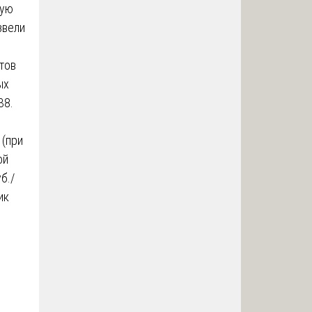
ную
звели
тов
ых
38.
 (при
ой
б./
ик