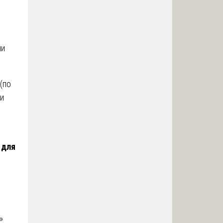
ли
(по
ки
 для
»