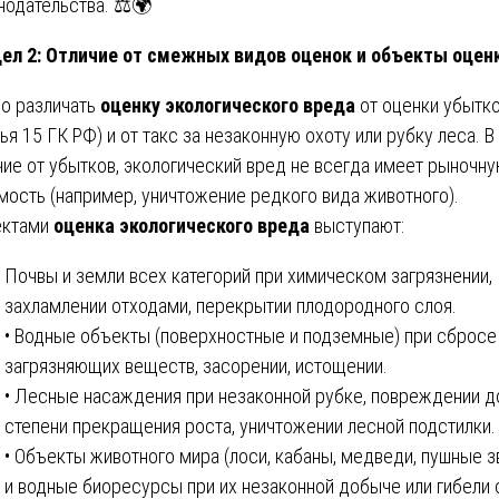
нодательства. ⚖️🌍
ел 2: Отличие от смежных видов оценок и объекты оцен
о различать
оценку экологического вреда
от оценки убытк
тья 15 ГК РФ) и от такс за незаконную охоту или рубку леса. В
чие от убытков, экологический вред не всегда имеет рыночн
мость (например, уничтожение редкого вида животного).
ектами
оценка экологического вреда
выступают:
Почвы и земли всех категорий при химическом загрязнении,
захламлении отходами, перекрытии плодородного слоя.
• Водные объекты (поверхностные и подземные) при сбросе
загрязняющих веществ, засорении, истощении.
• Лесные насаждения при незаконной рубке, повреждении д
степени прекращения роста, уничтожении лесной подстилки.
• Объекты животного мира (лоси, кабаны, медведи, пушные з
и водные биоресурсы при их незаконной добыче или гибели 