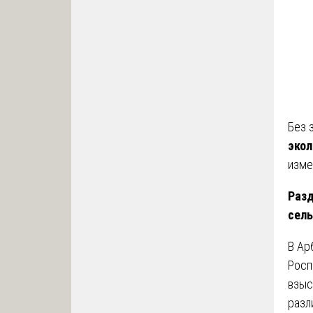
Без 
экол
изме
Разд
сель
В Ар
Росп
взыс
разл