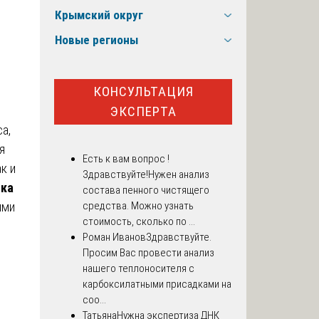
Крымский округ
Новые регионы
КОНСУЛЬТАЦИЯ
ЭКСПЕРТА
а,
я
Есть к вам вопрос !
к и
Здравствуйте!Нужен анализ
ка
состава пенного чистящего
ыми
средства. Можно узнать
стоимость, сколько по ...
Роман Иванов
Здравствуйте.
Просим Вас провести анализ
нашего теплоносителя с
карбоксилатными присадками на
соо...
Татьяна
Нужна экспертиза ДНК