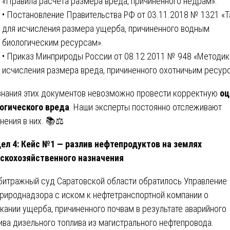
«Правила расчета размера вреда, причиненного недрам».
• Постановление Правительства РФ от 03.11.2018 № 1321 «
для исчисления размера ущерба, причиненного водным
биологическим ресурсам».
• Приказ Минприроды России от 08.12.2011 № 948 «Методик
исчисления размера вреда, причиненного охотничьим ресур
знания этих документов невозможно провести корректную
оц
огического вреда
. Наши эксперты постоянно отслеживают
нения в них. 📚⚖️
ел 4: Кейс №1 — разлив нефтепродуктов на землях
скохозяйственного назначения
битражный суд Саратовской области обратилось Управление
рироднадзора с иском к нефтетранспортной компании о
кании ущерба, причиненного почвам в результате аварийного
ива дизельного топлива из магистрального нефтепровода.