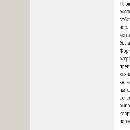
Площ
эксп
отбо
иссл
мето
была
Форм
загр
прев
знач
кв. 
пыта
есте
выво
корр
полн