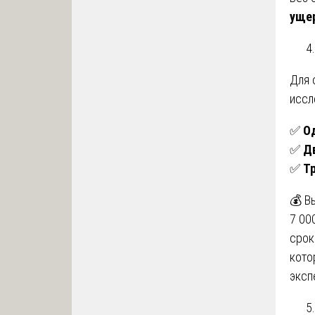
ущер
Для 
иссл
✅
О
✅
Д
✅
Т
💰 В
7 00
срок
кото
эксп