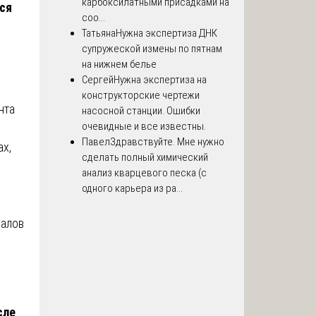
карбоксилатными присадками на
тся
соо...
Татьяна
Нужна экспертиза ДНК
супружеской измены по пятнам
на нижнем белье
Сергей
Нужна экспертиза на
конструкторские чертежи
нта
насосной станции. Ошибки
очевидные и все известны.
Павел
Здравствуйте. Мне нужно
ах,
сделать полный химический
анализ кварцевого песка (с
одного карьера из ра...
иалов
,
сле