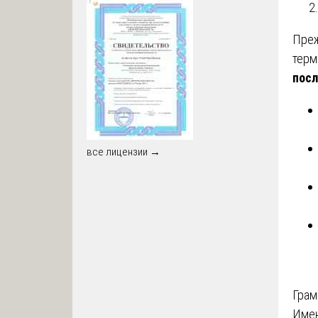
Преж
терм
посл
все лицензии →
Грам
Име