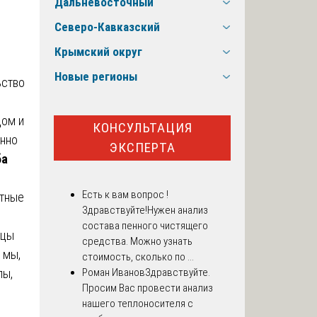
Дальневосточный
Северо-Кавказский
Крымский округ
Новые регионы
ьство
дом и
КОНСУЛЬТАЦИЯ
енно
ЭКСПЕРТА
ба
Есть к вам вопрос !
етные
Здравствуйте!Нужен анализ
состава пенного чистящего
ицы
средства. Можно узнать
 мы,
стоимость, сколько по ...
пы,
Роман Иванов
Здравствуйте.
Просим Вас провести анализ
нашего теплоносителя с