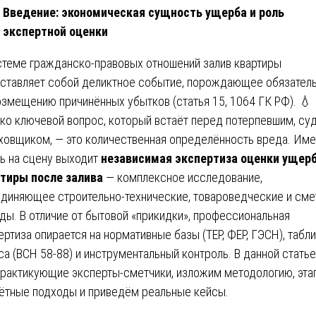
Введение: экономическая сущность ущерба и роль
экспертной оценки
стеме гражданско-правовых отношений залив квартиры
ставляет собой деликтное событие, порождающее обязател
озмещению причинённых убытков (статья 15, 1064 ГК РФ). 💧
ко ключевой вопрос, который встаёт перед потерпевшим, су
ховщиком, — это количественная определённость вреда. Им
ь на сцену выходит
независимая экспертиза оценки ущер
тиры после залива
— комплексное исследование,
диняющее строительно-технические, товароведческие и см
ды. В отличие от бытовой «прикидки», профессиональная
ертиза опирается на нормативные базы (ТЕР, ФЕР, ГЭСН), табл
са (ВСН 58-88) и инструментальный контроль. В данной статье
практикующие эксперты-сметчики, изложим методологию, эта
ётные подходы и приведём реальные кейсы.