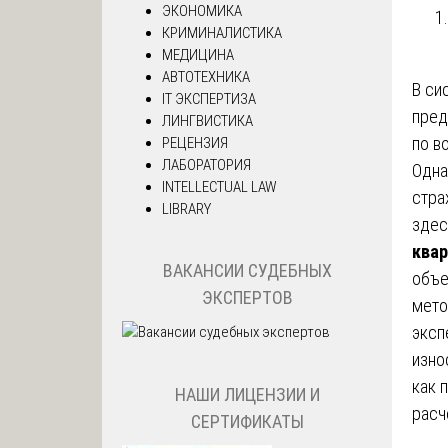
ЭКОНОМИКА
КРИМИНАЛИСТИКА
МЕДИЦИНА
АВТОТЕХНИКА
В си
IT ЭКСПЕРТИЗА
пред
ЛИНГВИСТИКА
по в
РЕЦЕНЗИЯ
ЛАБОРАТОРИЯ
Одна
INTELLECTUAL LAW
стра
LIBRARY
здес
квар
ВАКАНСИИ СУДЕБНЫХ
объе
ЭКСПЕРТОВ
мето
эксп
изно
как 
НАШИ ЛИЦЕНЗИИ И
расч
СЕРТИФИКАТЫ