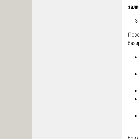
зали
Проф
бази
Без 