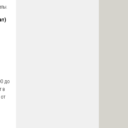
илы.
ат)
00 до
т в
 от