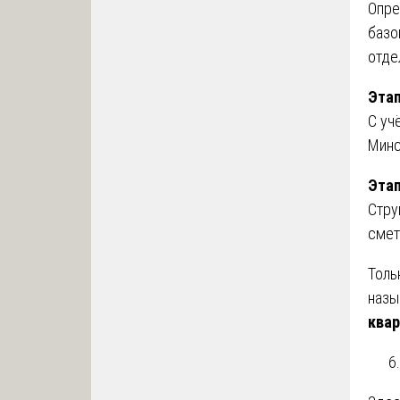
Опре
базо
отде
Этап
С уч
Минс
Этап
Стру
смет
Толь
назы
квар