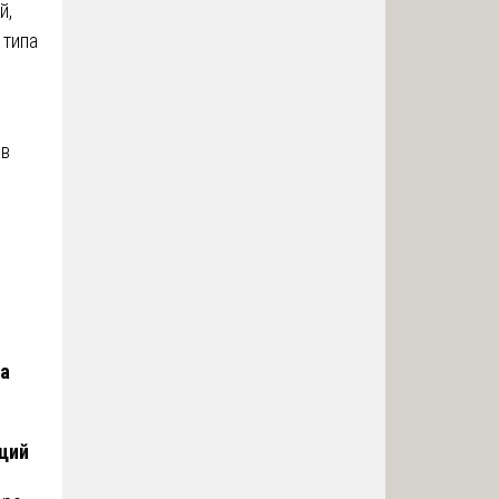
й,
 типа
ов
ба
ций