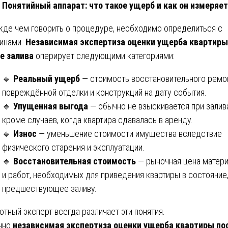
Понятийный аппарат: что такое ущерб и как он измеряе
де чем говорить о процедуре, необходимо определиться с
инами.
Независимая экспертиза оценки ущерба квартиры
е залива
оперирует следующими категориями:
🔹
Реальный ущерб
— стоимость восстановительного ремо
повреждённой отделки и конструкций на дату события.
🔹
Упущенная выгода
— обычно не взыскивается при залив
кроме случаев, когда квартира сдавалась в аренду.
🔹
Износ
— уменьшение стоимости имущества вследствие
физического старения и эксплуатации.
🔹
Восстановительная стоимость
— рыночная цена матер
и работ, необходимых для приведения квартиры в состояние
предшествующее заливу.
отный эксперт всегда различает эти понятия.
нно
независимая экспертиза оценки ущерба квартиры по