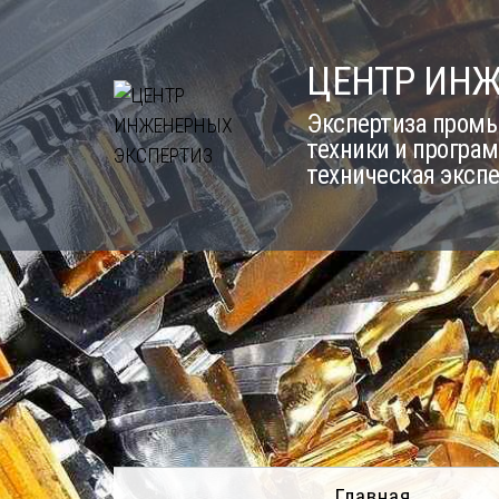
Skip
to
ЦЕНТР ИН
content
Экспертиза промы
техники и програм
техническая эксп
Главная