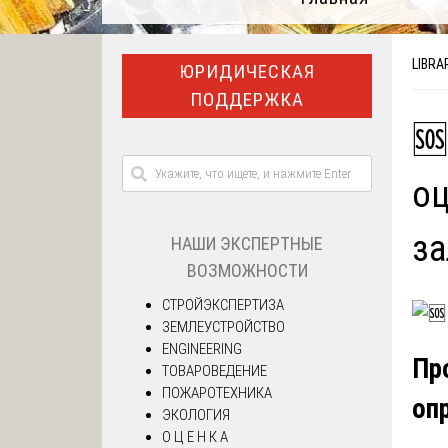
LIBRA
ЮРИДИЧЕСКАЯ
ПОДДЕРЖКА
🆘
оц
за
НАШИ ЭКСПЕРТНЫЕ
ВОЗМОЖНОСТИ
СТРОЙЭКСПЕРТИЗА
ЗЕМЛЕУСТРОЙСТВО
ENGINEERING
Пр
ТОВАРОВЕДЕНИЕ
ПОЖАРОТЕХНИКА
оп
ЭКОЛОГИЯ
О Ц Е Н К А