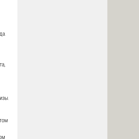
да.
та,
изы.
ртом
ком