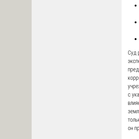
Суд 
эксп
пред
корр
учре
с ук
влия
земл
толь
он п