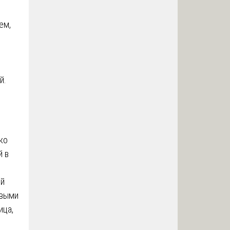
ем,
й.
ко
й в
ей
овыми
ица,