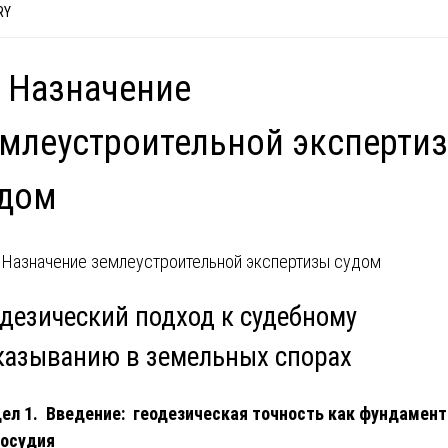
RY
 Назначение
млеустроительной эксперти
удом
одезический подход к судебному
казыванию в земельных спорах
ел 1. Введение: геодезическая точность как фундамент
восудия