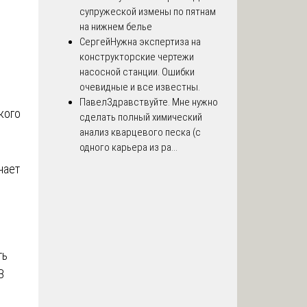
супружеской измены по пятнам
на нижнем белье
Сергей
Нужна экспертиза на
конструкторские чертежи
насосной станции. Ошибки
очевидные и все известны.
Павел
Здравствуйте. Мне нужно
кого
сделать полный химический
анализ кварцевого песка (с
одного карьера из ра...
чает
ть
В