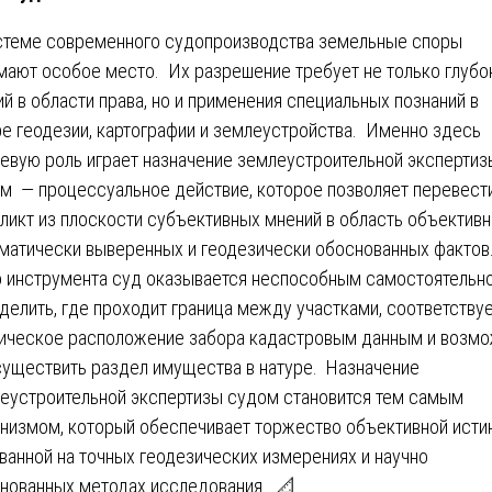
стеме современного судопроизводства земельные споры
мают особое место. Их разрешение требует не только глубо
ий в области права, но и применения специальных познаний в
е геодезии, картографии и землеустройства. Именно здесь
евую роль играет назначение землеустроительной экспертиз
м — процессуальное действие, которое позволяет перевест
ликт из плоскости субъективных мнений в область объективн
матически выверенных и геодезически обоснованных фактов
о инструмента суд оказывается неспособным самостоятельн
делить, где проходит граница между участками, соответствуе
ическое расположение забора кадастровым данным и возм
существить раздел имущества в натуре. Назначение
еустроительной экспертизы судом становится тем самым
низмом, который обеспечивает торжество объективной исти
ванной на точных геодезических измерениях и научно
нованных методах исследования. 📐