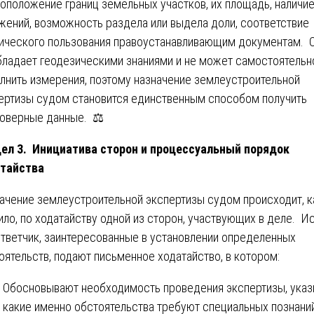
оположение границ земельных участков, их площадь, наличи
жений, возможность раздела или выдела доли, соответствие
ического пользования правоустанавливающим документам. 
бладает геодезическими знаниями и не может самостоятельн
лнить измерения, поэтому назначение землеустроительной
ертизы судом становится единственным способом получить
оверные данные. ⚖️
ел 3. Инициатива сторон и процессуальный порядок
тайства
ачение землеустроительной экспертизы судом происходит, к
ило, по ходатайству одной из сторон, участвующих в деле. И
ответчик, заинтересованные в установлении определенных
оятельств, подают письменное ходатайство, в котором:
Обосновывают необходимость проведения экспертизы, указ
какие именно обстоятельства требуют специальных познани