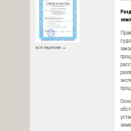
Разд
земл
Прав
судо
все лицензии →
зако
проц
расс
разл
эксп
проц
Осно
обст
уста
земе