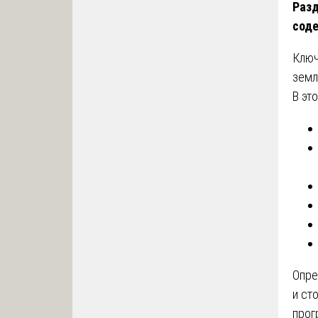
Разд
соде
Ключ
земл
В эт
Опре
и ст
прог