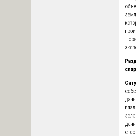
объе
земл
кото
прои
Прои
эксп
Разд
спор
Сит
собс
данн
влад
зеле
данн
стор