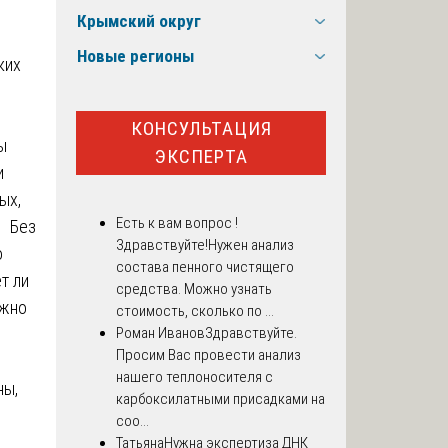
Крымский округ
Новые регионы
ких
КОНСУЛЬТАЦИЯ
ы
ЭКСПЕРТА
и
ых,
Есть к вам вопрос !
. Без
Здравствуйте!Нужен анализ
о
состава пенного чистящего
т ли
средства. Можно узнать
ожно
стоимость, сколько по ...
Роман Иванов
Здравствуйте.
Просим Вас провести анализ
нашего теплоносителя с
ны,
карбоксилатными присадками на
соо...
Татьяна
Нужна экспертиза ДНК