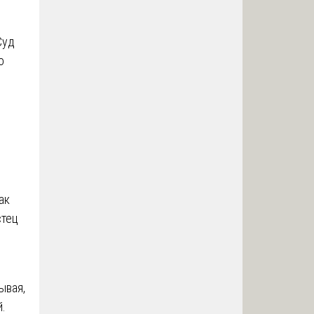
е
Суд
о
ак
стец
ывая,
й.