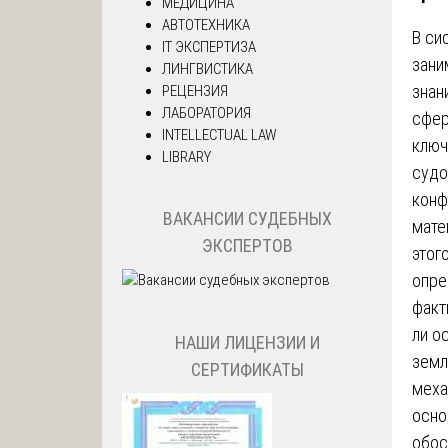
МЕДИЦИНА
АВТОТЕХНИКА
В си
IT ЭКСПЕРТИЗА
зани
ЛИНГВИСТИКА
знан
РЕЦЕНЗИЯ
ЛАБОРАТОРИЯ
сфер
INTELLECTUAL LAW
ключ
LIBRARY
судо
конф
ВАКАНСИИ СУДЕБНЫХ
мате
ЭКСПЕРТОВ
этог
опре
факт
ли о
НАШИ ЛИЦЕНЗИИ И
земл
СЕРТИФИКАТЫ
меха
осно
обос