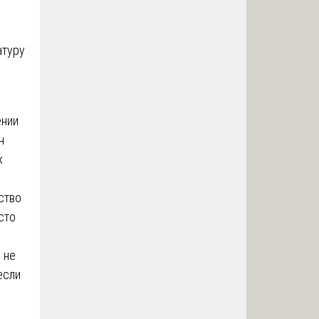
атуру
ении
н
х
ство
сто
 не
если