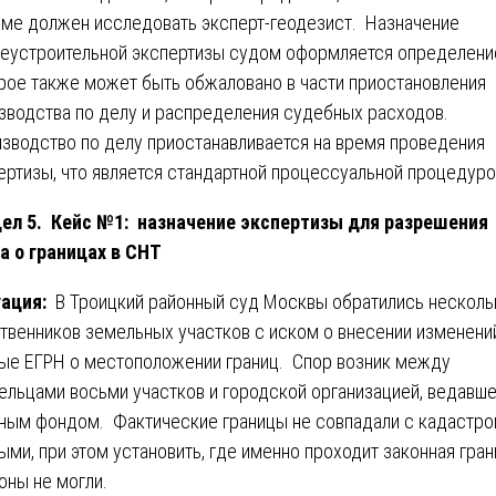
ме должен исследовать эксперт-геодезист. Назначение
еустроительной экспертизы судом оформляется определени
рое также может быть обжаловано в части приостановления
зводства по делу и распределения судебных расходов.
зводство по делу приостанавливается на время проведения
ертизы, что является стандартной процессуальной процедуро
ел 5. Кейс №1: назначение экспертизы для разрешения
а о границах в СНТ
уация:
В Троицкий районный суд Москвы обратились несколь
твенников земельных участков с иском о внесении изменени
ые ЕГРН о местоположении границ. Спор возник между
ельцами восьми участков и городской организацией, ведавш
ным фондом. Фактические границы не совпадали с кадастр
ыми, при этом установить, где именно проходит законная гран
оны не могли.