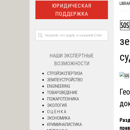
LIBRA
ЮРИДИЧЕСКАЯ
ПОДДЕРЖКА
🆘
зе
с
НАШИ ЭКСПЕРТНЫЕ
ВОЗМОЖНОСТИ
СТРОЙЭКСПЕРТИЗА
ЗЕМЛЕУСТРОЙСТВО
ENGINEERING
Ге
ТОВАРОВЕДЕНИЕ
ПОЖАРОТЕХНИКА
до
ЭКОЛОГИЯ
О Ц Е Н К А
ЭКОНОМИКА
Разд
КРИМИНАЛИСТИКА
пра