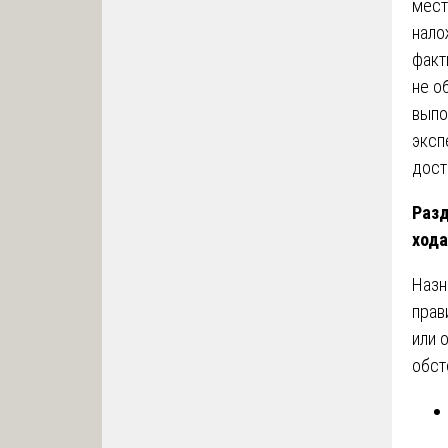
мест
нало
факт
не о
выпо
эксп
дост
Разд
хода
Назн
прав
или 
обст