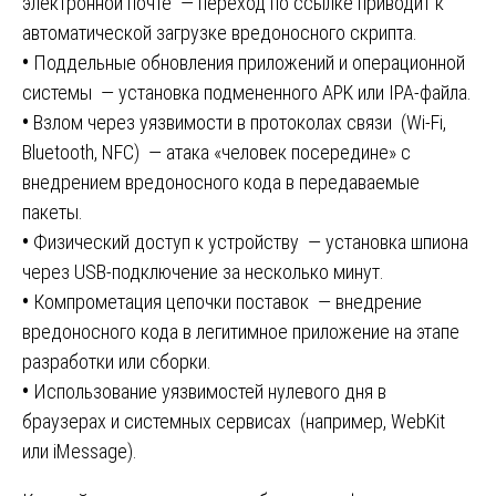
электронной почте — переход по ссылке приводит к
автоматической загрузке вредоносного скрипта.
•
Поддельные обновления приложений и операционной
системы — установка подмененного APK или IPA-файла.
•
Взлом через уязвимости в протоколах связи (Wi-Fi,
Bluetooth, NFC) — атака «человек посередине» с
внедрением вредоносного кода в передаваемые
пакеты.
•
Физический доступ к устройству — установка шпиона
через USB-подключение за несколько минут.
•
Компрометация цепочки поставок — внедрение
вредоносного кода в легитимное приложение на этапе
разработки или сборки.
•
Использование уязвимостей нулевого дня в
браузерах и системных сервисах (например, WebKit
или iMessage).