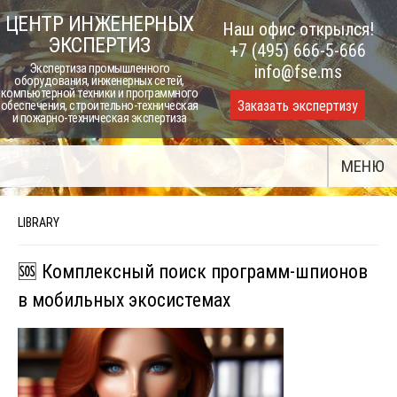
Skip
ЦЕНТР ИНЖЕНЕРНЫХ
Наш офис открылся!
to
ЭКСПЕРТИЗ
+7 (495) 666-5-666
content
Экспертиза промышленного
info@fse.ms
оборудования, инженерных сетей,
компьютерной техники и программного
Заказать экспертизу
обеспечения, строительно-техническая
и пожарно-техническая экспертиза
МЕНЮ
LIBRARY
🆘 Комплексный поиск программ-шпионов
в мобильных экосистемах