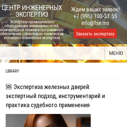
Skip
ЦЕНТР ИНЖЕНЕРНЫХ
Ждем ваших заявок!
to
ЭКСПЕРТИЗ
+7 (995) 100-33-55
content
Экспертиза промышленного
info@fse.ms
оборудования, инженерных сетей,
компьютерной техники и программного
Заказать экспертизу
обеспечения, строительно-техническая
и пожарно-техническая экспертиза
МЕНЮ
LIBRARY
🆘 Экспертиза железных дверей:
экспертный подход, инструментарий и
практика судебного применения