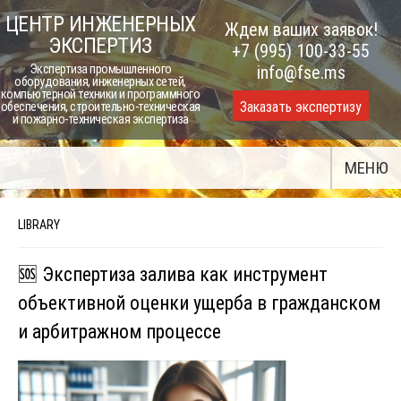
Skip
ЦЕНТР ИНЖЕНЕРНЫХ
Ждем ваших заявок!
to
ЭКСПЕРТИЗ
+7 (995) 100-33-55
content
Экспертиза промышленного
info@fse.ms
оборудования, инженерных сетей,
компьютерной техники и программного
Заказать экспертизу
обеспечения, строительно-техническая
и пожарно-техническая экспертиза
МЕНЮ
LIBRARY
🆘 Экспертиза залива как инструмент
объективной оценки ущерба в гражданском
и арбитражном процессе