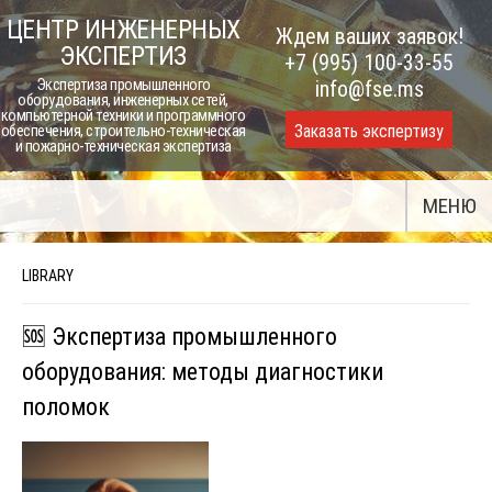
Skip
ЦЕНТР ИНЖЕНЕРНЫХ
Ждем ваших заявок!
to
ЭКСПЕРТИЗ
+7 (995) 100-33-55
content
Экспертиза промышленного
info@fse.ms
оборудования, инженерных сетей,
компьютерной техники и программного
Заказать экспертизу
обеспечения, строительно-техническая
и пожарно-техническая экспертиза
МЕНЮ
LIBRARY
🆘 Экспертиза промышленного
оборудования: методы диагностики
поломок