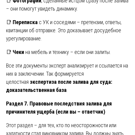
📑
Фотографии
, сделанные истцом сразу после залива
– они помогут увидеть динамику.
📑
Переписка
с УК и соседями – претензии, ответы,
квитанции об отправке. Это доказывает досудебное
урегулирование.
📑
Чеки
на мебель и технику – если они залиты.
Все эти документы эксперт анализирует и ссылается на
них в заключении. Так формируется
целостная
экспертиза после залива для суда:
доказательственная база
.
Раздел 7. Правовые последствия залива для
причинителя ущерба (если вы – ответчик)
Этот раздел – для тех, кто по неосторожности или
халатности стал виновником залива. Вы должны знать