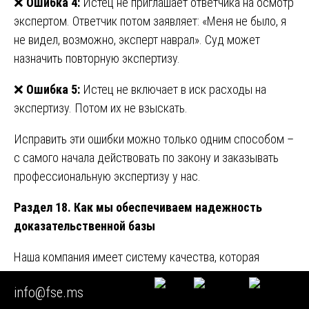
❌
Ошибка 4:
Истец не приглашает ответчика на осмотр
экспертом. Ответчик потом заявляет: «Меня не было, я
не видел, возможно, эксперт наврал». Суд может
назначить повторную экспертизу.
❌
Ошибка 5:
Истец не включает в иск расходы на
экспертизу. Потом их не взыскать.
Исправить эти ошибки можно только одним способом –
с самого начала действовать по закону и заказывать
профессиональную экспертизу у нас.
Раздел 18. Как мы обеспечиваем надежность
доказательственной базы
Наша компания имеет систему качества, которая
гарантирует, что
экспертиза после залива для суда:
info@fse.ms
доказательственная база
будет безупречной. Вот