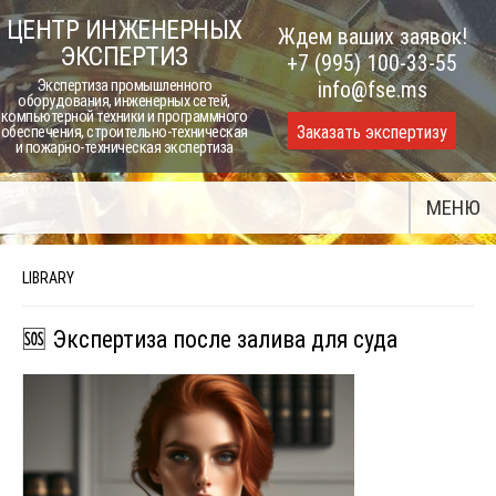
Skip
ЦЕНТР ИНЖЕНЕРНЫХ
Ждем ваших заявок!
to
ЭКСПЕРТИЗ
+7 (995) 100-33-55
content
Экспертиза промышленного
info@fse.ms
оборудования, инженерных сетей,
компьютерной техники и программного
Заказать экспертизу
обеспечения, строительно-техническая
и пожарно-техническая экспертиза
МЕНЮ
LIBRARY
🆘 Экспертиза после залива для суда